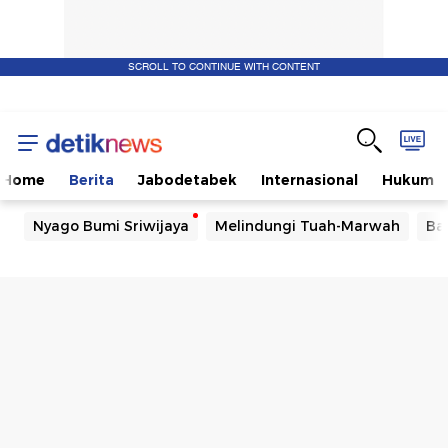
SCROLL TO CONTINUE WITH CONTENT
Home
Berita
Jabodetabek
Internasional
Hukum
Nyago Bumi Sriwijaya
Melindungi Tuah-Marwah
Ba