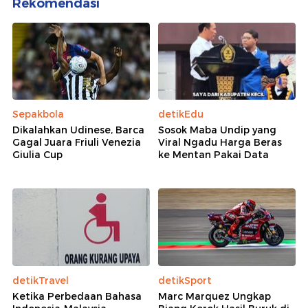
Rekomendasi
Sepakbola
detikEdu
Dikalahkan Udinese, Barca
Sosok Maba Undip yang
Gagal Juara Friuli Venezia
Viral Ngadu Harga Beras
Giulia Cup
ke Mentan Pakai Data
detikTravel
detikSport
Ketika Perbedaan Bahasa
Marc Marquez Ungkap