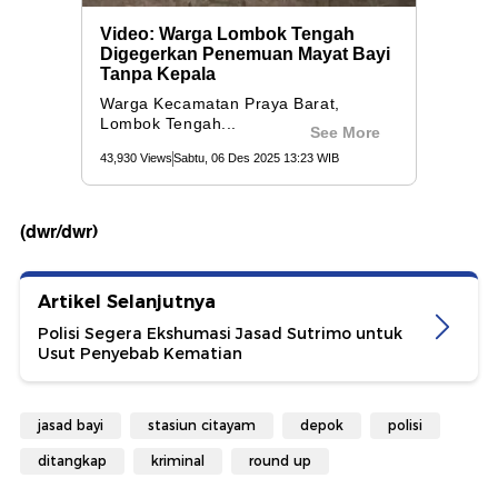
(dwr/dwr)
Artikel Selanjutnya
Polisi Segera Ekshumasi Jasad Sutrimo untuk
Usut Penyebab Kematian
jasad bayi
stasiun citayam
depok
polisi
ditangkap
kriminal
round up