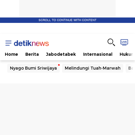
SCROLL TO CONTINUE WITH CONTENT
Home
Berita
Jabodetabek
Internasional
Huku
Nyago Bumi Sriwijaya
Melindungi Tuah-Marwah
Ba