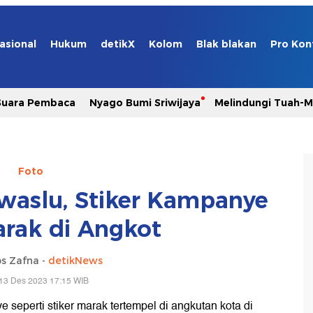
asional
Hukum
detikX
Kolom
Blak blakan
Pro Kon
Suara Pembaca
Nyago Bumi Sriwijaya
Melindungi Tuah-
Foto
awaslu, Stiker Kampanye
rak di Angkot
s Zafna -
detikNews
13 Des 2023 17:15 WIB
 seperti stiker marak tertempel di angkutan kota di