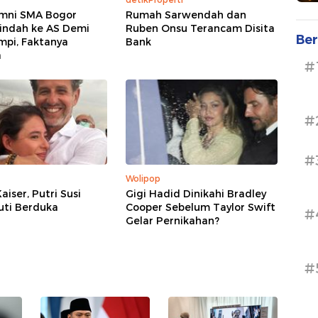
umni SMA Bogor
Rumah Sarwendah dan
indah ke AS Demi
Ruben Onsu Terancam Disita
Ber
mpi, Faktanya
Bank
a
#
#
#
Wolipop
aiser, Putri Susi
Gigi Hadid Dinikahi Bradley
uti Berduka
Cooper Sebelum Taylor Swift
#
Gelar Pernikahan?
#