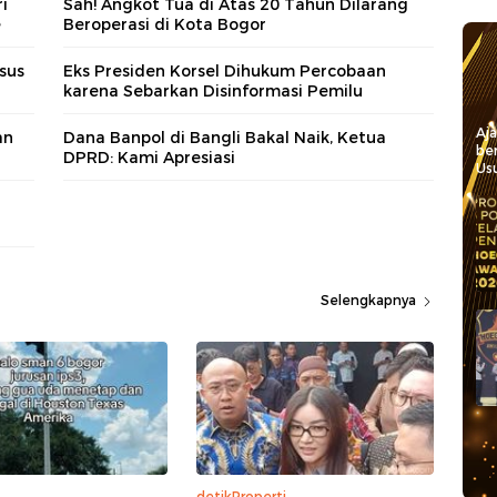
i
Sah! Angkot Tua di Atas 20 Tahun Dilarang
e
Beroperasi di Kota Bogor
sus
Eks Presiden Korsel Dihukum Percobaan
karena Sebarkan Disinformasi Pemilu
Aj
an
Dana Banpol di Bangli Bakal Naik, Ketua
be
DPRD: Kami Apresiasi
Usu
Selengkapnya
detikProperti