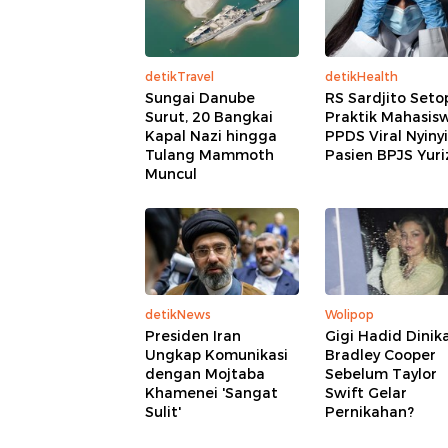
detikTravel
detikHealth
Sungai Danube
RS Sardjito Seto
Surut, 20 Bangkai
Praktik Mahasis
Kapal Nazi hingga
PPDS Viral Nyinyi
Tulang Mammoth
Pasien BPJS Yuri
Muncul
detikNews
Wolipop
Presiden Iran
Gigi Hadid Dinik
Ungkap Komunikasi
Bradley Cooper
dengan Mojtaba
Sebelum Taylor
Khamenei 'Sangat
Swift Gelar
Sulit'
Pernikahan?