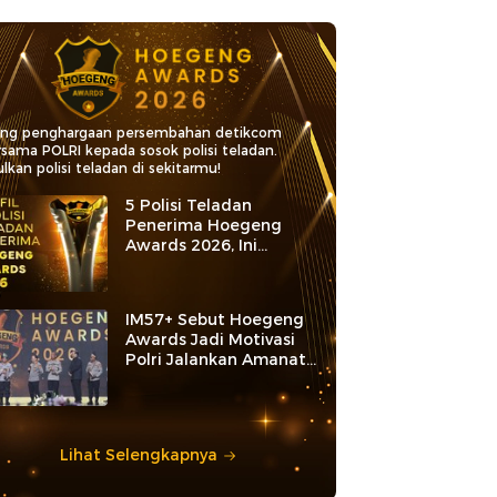
ang penghargaan persembahan detikcom
rsama POLRI kepada sosok polisi teladan.
lkan polisi teladan di sekitarmu!
5 Polisi Teladan
Penerima Hoegeng
Awards 2026, Ini
Kategori dan Kiprahnya
IM57+ Sebut Hoegeng
Awards Jadi Motivasi
Polri Jalankan Amanat
Konstitusi
Lihat Selengkapnya