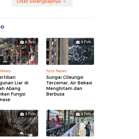
Lihat Selengkapnya
to
6 Foto
3 Foto
 News
Foto News
ertiban
Sungai Cileungsi
unan Liar di
Tercemar, Air Bekasi
ah Abang
Menghitam dan
hkan Fungsi
Berbusa
inase
3 Foto
3 Foto