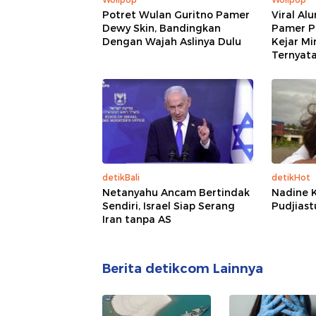
Potret Wulan Guritno Pamer
Viral Al
Dewy Skin, Bandingkan
Pamer P
Dengan Wajah Aslinya Dulu
Kejar Mi
Ternyat
detikBali
detikHot
Netanyahu Ancam Bertindak
Nadine K
Sendiri, Israel Siap Serang
Pudjiast
Iran tanpa AS
Berita detikcom Lainnya