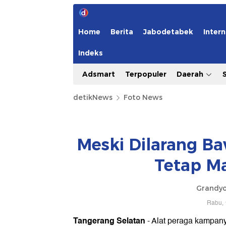
Home
Berita
Jabodetabek
Intern
Indeks
Adsmart
Terpopuler
Daerah
detikNews
Foto News
Meski Dilarang B
Tetap Ma
Grandyo
Rabu, 
Tangerang Selatan
- Alat peraga kampanye