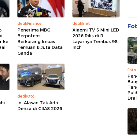
detikFinance
detikInet
Fo
p
Penerima MBG
Xiaomi TV S Mini LED
wi
Berpotensi
2026 Rilis di RI,
r ke
Berkurang Imbas
Layarnya Tembus 98
zal
Temuan 6 Juta Data
Inch
Ganda
Foto
Pen
Bang
Tan
Puli
detikOto
Dra
ahi
Ini Alasan Tak Ada
Denza di GIIAS 2026