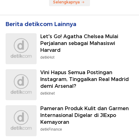
Mendadak Viral, Cantik dan
Modern Demi Wanita Suku
Berprestasi
Pedalaman Amazon
detikHealth
Wolipop
Ramai-ramai Klarifikasi
Intip Koleksi Cincin Mewah
usai Gaduh Komentar
Syahrini, Terbaru Capai Rp
Nirempati Dokter-Nakes
116 Miliar
soal Pasien BPJS
Selengkapnya
Berita detikcom Lainnya