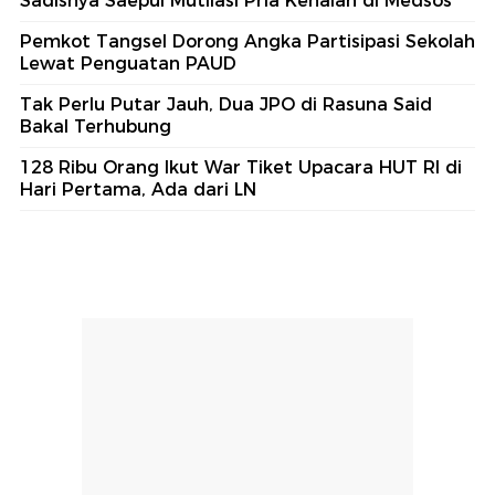
#3
Horor Tabrakan 2 Truk hingga Sopir Kejepit di
Bogor
#4
Legislator PD Tak Setuju MUI: Hukuman Mati
Bukan Solusi Berantas Korupsi
#5
Legislator Sayangkan Nakes Hina Pasien
BPJS, Desak Sanksi Tegas
Lihat Selengkapnya
Berita Terkini
Video: Pemasok Narkoba yang Dibawa Pilot ke RI
Sudah Teridentifikasi
Sadisnya Saepul Mutilasi Pria Kenalan di Medsos
Pemkot Tangsel Dorong Angka Partisipasi Sekolah
Lewat Penguatan PAUD