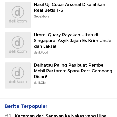
Let's Go! Agatha Chelsea Mulai
Perjalanan sebagai Mahasiswi
Harvard
detikHot
Vini Hapus Semua Postingan
Instagram, Tinggalkan Real Madrid
demi Arsenal?
detikInet
Pameran Produk Kulit dan Garmen
Internasional Digelar di JIExpo
Kemayoran
detikFinance
Hasil Uji Coba: Arsenal Dikalahkan
Real Betis 1-3
Sepakbola