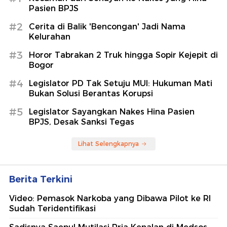
Ummi Quary Rayakan Ultah di
Singapura, Asyik Jajan Es Krim Uncle
dan Laksa!
detikFood
Daihatsu Paling Pas buat Pembeli
Mobil Pertama: Spare Part Gampang
Dicari!
detikOto
Berita Terpopuler
#1
Kecaman dari Senayan ke Nakes yang Hina
Pasien BPJS
#2
Cerita di Balik 'Bencongan' Jadi Nama
Kelurahan