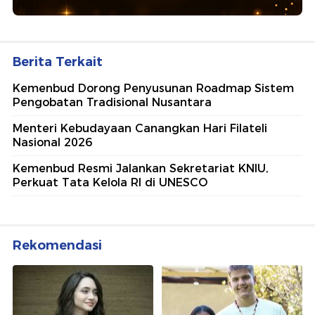
Ajang penghargaan persembahan detikcom bersama POLRI
kepada sosok polisi teladan. Usulkan polisi teladan di
sekitarmu!
5 Polisi Teladan Penerima
Hoegeng Awards 2026, Ini
Kategori dan Kiprahnya
IM57+ Sebut Hoegeng Awards
Jadi Motivasi Polri Jalankan
Amanat Konstitusi
Lihat Selengkapnya
Berita Terkait