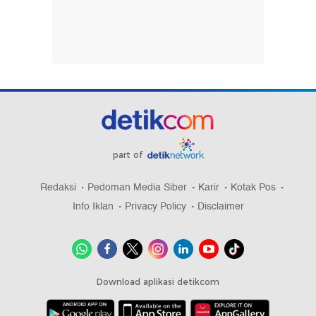
Tak Perlu Putar Jauh, Dua JPO di Rasuna Said
Bakal Terhubung
128 Ribu Orang Ikut War Tiket Upacara HUT RI di
Hari Pertama, Ada dari LN