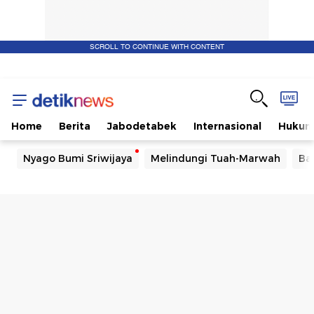
SCROLL TO CONTINUE WITH CONTENT
Home
Berita
Jabodetabek
Internasional
Huku
Nyago Bumi Sriwijaya
Melindungi Tuah-Marwah
Ba