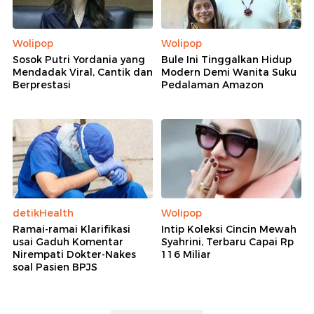
Kemenbud Dorong Penyusunan Roadmap Sistem
Pengobatan Tradisional Nusantara
Menteri Kebudayaan Canangkan Hari Filateli
Nasional 2026
Kemenbud Resmi Jalankan Sekretariat KNIU,
Perkuat Tata Kelola RI di UNESCO
Rekomendasi
Wolipop
Wolipop
Sosok Putri Yordania yang
Bule Ini Tinggalkan Hidup