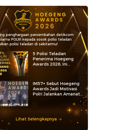
ang penghargaan persembahan detikcom
rsama POLRI kepada sosok polisi teladan.
lkan polisi teladan di sekitarmu!
5 Polisi Teladan
Penerima Hoegeng
Awards 2026, Ini
Kategori dan Kiprahnya
IM57+ Sebut Hoegeng
Awards Jadi Motivasi
Polri Jalankan Amanat
Konstitusi
Lihat Selengkapnya