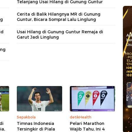
Telanjang Usai Hilang di Gunung Guntur
Cerita di Balik Hilangnya MR di Gunung
ng
Guntur, Bicara Sompral Lalu Linglung
id
Usai Hilang di Gunung Guntur Remaja di
Aj
Garut Jadi Linglung
be
Usu
ang
Sepakbola
detikHealth
di
Timnas Indonesia
Pelari Marathon
ia,
Tersingkir di Piala
Wajib Tahu, Ini 4