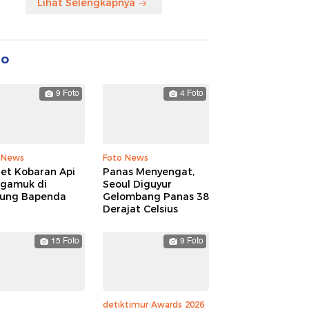
Lihat Selengkapnya
to
9 Foto
4 Foto
 News
Foto News
ret Kobaran Api
Panas Menyengat,
gamuk di
Seoul Diguyur
ung Bapenda
Gelombang Panas 38
Derajat Celsius
15 Foto
9 Foto
detiktimur Awards 2026