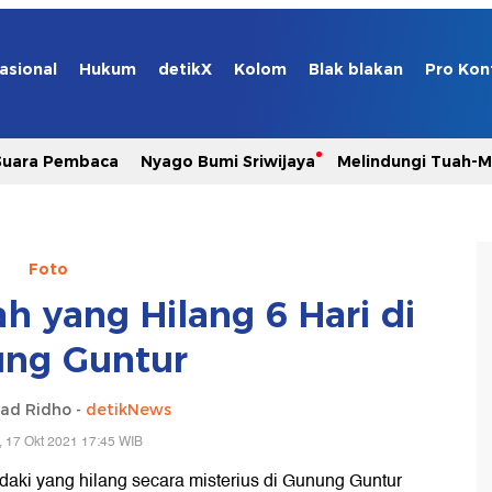
asional
Hukum
detikX
Kolom
Blak blakan
Pro Kon
Suara Pembaca
Nyago Bumi Sriwijaya
Melindungi Tuah-
Foto
h yang Hilang 6 Hari di
ng Guntur
d Ridho -
detikNews
 17 Okt 2021 17:45 WIB
ndaki yang hilang secara misterius di Gunung Guntur