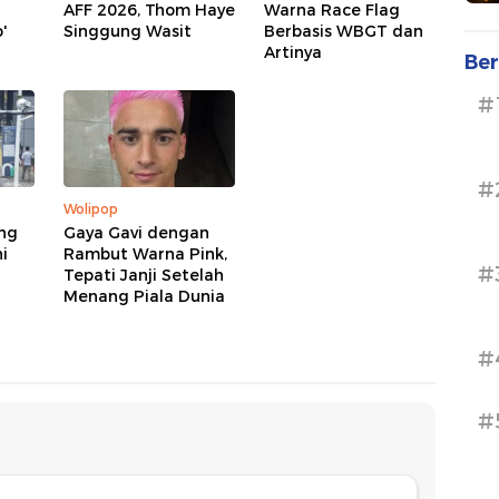
AFF 2026, Thom Haye
Warna Race Flag
'
Singgung Wasit
Berbasis WBGT dan
Artinya
Ber
#
#
Wolipop
ng
Gaya Gavi dengan
i
Rambut Warna Pink,
#
Tepati Janji Setelah
Menang Piala Dunia
#
#