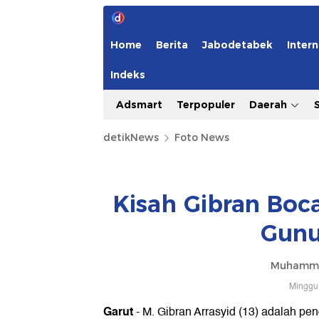
Home
Berita
Jabodetabek
Intern
Indeks
Adsmart
Terpopuler
Daerah
detikNews
Foto News
Kisah Gibran Boca
Gunu
Muhamma
Minggu,
Garut
- M. Gibran Arrasyid (13) adalah pe