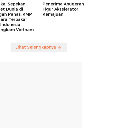
kai Sepekan :
Penerima Anugerah
et Dunia di
Figur Akselerator
gah Panas, KMP
Kemajuan
iara Terbakar
 Indonesia
ungkam Vietnam
Lihat Selengkapnya