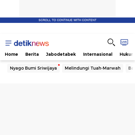
SCROLL TO CONTINUE WITH CONTENT
Home
Berita
Jabodetabek
Internasional
Huku
Nyago Bumi Sriwijaya
Melindungi Tuah-Marwah
Ba