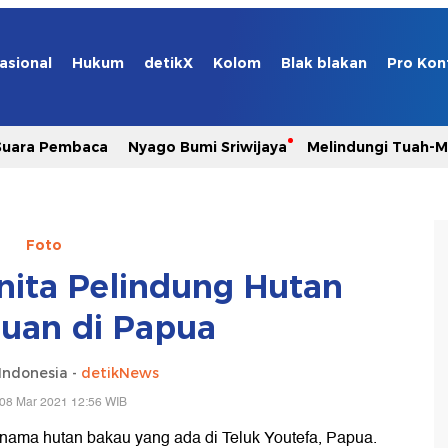
asional
Hukum
detikX
Kolom
Blak blakan
Pro Kon
Suara Pembaca
Nyago Bumi Sriwijaya
Melindungi Tuah-
Foto
nita Pelindung Hutan
uan di Papua
Indonesia -
detikNews
 08 Mar 2021 12:56 WIB
ama hutan bakau yang ada di Teluk Youtefa, Papua.