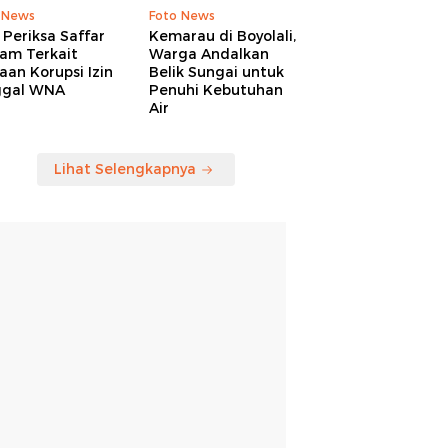
 News
Foto News
Periksa Saffar
Kemarau di Boyolali,
am Terkait
Warga Andalkan
an Korupsi Izin
Belik Sungai untuk
ggal WNA
Penuhi Kebutuhan
Air
Lihat Selengkapnya