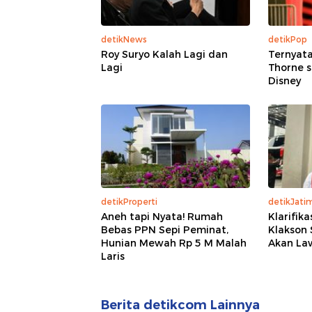
detikNews
detikPop
Roy Suryo Kalah Lagi dan
Ternyata
Lagi
Thorne s
Disney
detikProperti
detikJati
Aneh tapi Nyata! Rumah
Klarifik
Bebas PPN Sepi Peminat,
Klakson 
Hunian Mewah Rp 5 M Malah
Akan La
Laris
Berita detikcom Lainnya