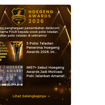
ang penghargaan persembahan detikcom
rsama POLRI kepada sosok polisi teladan.
lkan polisi teladan di sekitarmu!
5 Polisi Teladan
Penerima Hoegeng
Awards 2026, Ini
Kategori dan Kiprahnya
IM57+ Sebut Hoegeng
Awards Jadi Motivasi
Polri Jalankan Amanat
Konstitusi
Lihat Selengkapnya