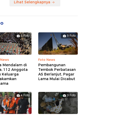
Lihat Selengkapnya
to
5 Foto
5 Foto
 News
Foto News
a Mendalam di
Pembangunan
a, 112 Anggota
Tembok Perbatasan
u Keluarga
AS Berlanjut, Pagar
akamkan
Lama Mulai Dicabut
sama
4 Foto
3 Foto