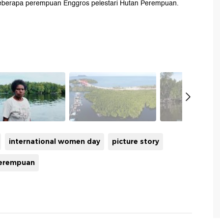
beberapa perempuan Enggros pelestari Hutan Perempuan.
international women day
picture story
perempuan