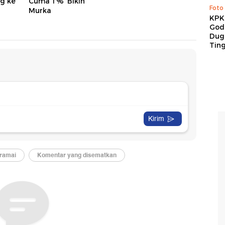
ng ke
Cuma 1%' Bikin
Foto
Murka
KPK 
God
Duga
Tin