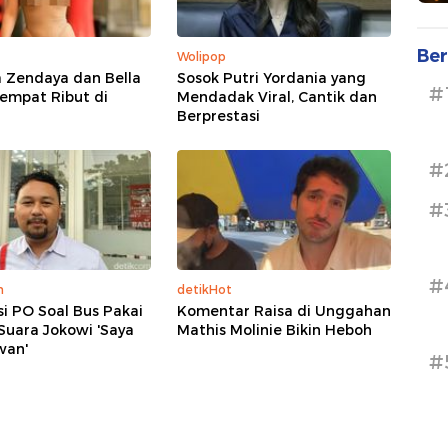
Ber
Wolipop
 Zendaya dan Bella
Sosok Putri Yordania yang
#
empat Ribut di
Mendadak Viral, Cantik dan
Berprestasi
#
#
#
m
detikHot
asi PO Soal Bus Pakai
Komentar Raisa di Unggahan
Suara Jokowi 'Saya
Mathis Molinie Bikin Heboh
wan'
#