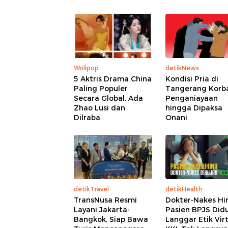
Wolipop
detikNews
5 Aktris Drama China
Kondisi Pria di
Paling Populer
Tangerang Korb
Secara Global, Ada
Penganiayaan
Zhao Lusi dan
hingga Dipaksa
Dilraba
Onani
detikTravel
detikHealth
TransNusa Resmi
Dokter-Nakes Hi
Layani Jakarta-
Pasien BPJS Did
Bangkok, Siap Bawa
Langgar Etik Virt