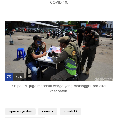
COVID-19.
5 / 5
Satpol PP juga mendata warga yang melanggar protokol
kesehatan.
operasi yustisi
corona
covid-19