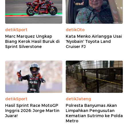
detikSport
detikOto
Marc Marquez Ungkap
Kata Menko Airlangga Usai
Biang Kerok Hasil Buruk di
'Nyobain' Toyota Land
Sprint Silverstone
Cruiser FJ
detikSport
detikJateng
Hasil Sprint Race MotoGP
Polresta Banyumas Akan
Inggris 2026: Jorge Martin
Limpahkan Pengusutan
Juara!
Kematian Sutrimo ke Polda
Metro