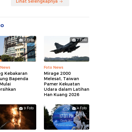
Lihat Selengkapnya
to
3 Foto
7 Foto
 News
Foto News
ng Kebakaran
Mirage 2000
ung Bapenda
Melesat, Taiwan
Mulai
Pamer Kekuatan
rsihkan
Udara dalam Latihan
Han Kuang 2026
9 Foto
4 Foto