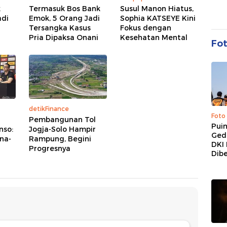
k
Termasuk Bos Bank
Susul Manon Hiatus,
adi
Emok, 5 Orang Jadi
Sophia KATSEYE Kini
Tersangka Kasus
Fokus dengan
Pria Dipaksa Onani
Kesehatan Mental
Fo
detikFinance
Foto
Pembangunan Tol
Pui
nso:
Jogja-Solo Hampir
Ged
ana-
Rampung, Begini
DKI 
Progresnya
Dibe