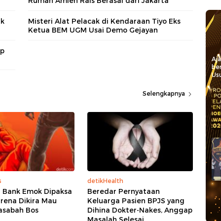
Rumah Amien Rais Berasal dari Jakarta
ak
Misteri Alat Pelacak di Kendaraan Tiyo Eks
Ketua BEM UGM Usai Demo Gejayan
up
Aj
be
Usu
Selengkapnya
s
detikHealth
 Bank Emok Dipaksa
Beredar Pernyataan
rena Dikira Mau
Keluarga Pasien BPJS yang
asabah Bos
Dihina Dokter-Nakes, Anggap
Masalah Selesai