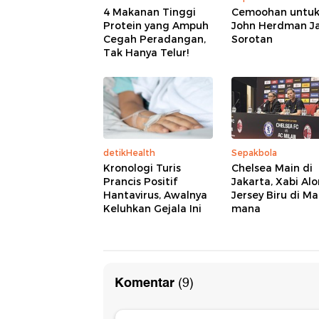
4 Makanan Tinggi
Cemoohan untu
Protein yang Ampuh
John Herdman J
Cegah Peradangan,
Sorotan
Tak Hanya Telur!
detikHealth
Sepakbola
Kronologi Turis
Chelsea Main di
Prancis Positif
Jakarta, Xabi Alo
Hantavirus, Awalnya
Jersey Biru di M
Keluhkan Gejala Ini
mana