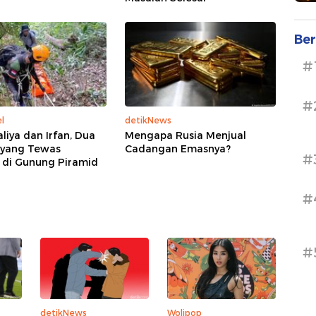
Ber
#
#
l
detikNews
liya dan Irfan, Dua
Mengapa Rusia Menjual
 yang Tewas
Cadangan Emasnya?
#
 di Gunung Piramid
#
#
detikNews
Wolipop