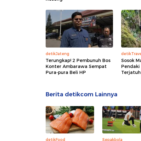
detikJateng
detikTrave
Terungkap! 2 Pembunuh Bos
Sosok Ma
Konter Ambarawa Sempat
Pendaki
Pura-pura Beli HP
Terjatuh
Berita detikcom Lainnya
detikFood
Sepakbola