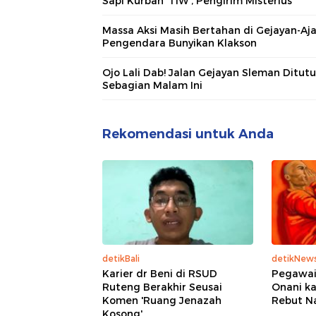
Sapi Kurban 'TIW', Pengirim Misterius
Massa Aksi Masih Bertahan di Gejayan-Aj
Pengendara Bunyikan Klakson
Ojo Lali Dab! Jalan Gejayan Sleman Ditut
Sebagian Malam Ini
Rekomendasi untuk Anda
detikBali
detikNew
Karier dr Beni di RSUD
Pegawai
Ruteng Berakhir Seusai
Onani ka
Komen 'Ruang Jenazah
Rebut N
Kosong'