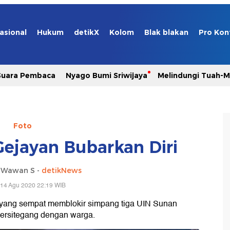
asional
Hukum
detikX
Kolom
Blak blakan
Pro Kon
Suara Pembaca
Nyago Bumi Sriwijaya
Melindungi Tuah-
Foto
jayan Bubarkan Diri
i Wawan S -
detikNews
 14 Agu 2020 22:19 WIB
yang sempat memblokir simpang tiga UIN Sunan
bersitegang dengan warga.