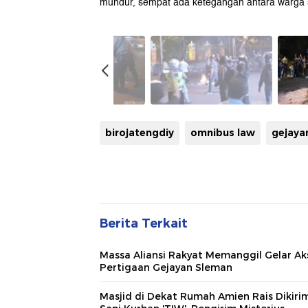
mundur, sempat ada ketegangan antara warga s
birojatengdiy
omnibus law
gejaya
Berita Terkait
Massa Aliansi Rakyat Memanggil Gelar Aks
Pertigaan Gejayan Sleman
Masjid di Dekat Rumah Amien Rais Dikiri