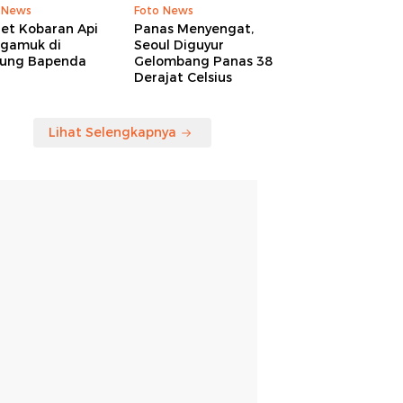
 News
Foto News
ret Kobaran Api
Panas Menyengat,
gamuk di
Seoul Diguyur
ung Bapenda
Gelombang Panas 38
Derajat Celsius
Lihat Selengkapnya