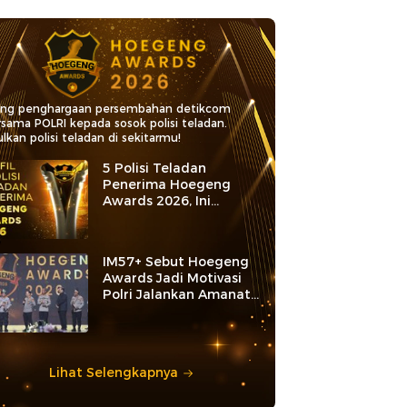
ang penghargaan persembahan detikcom
rsama POLRI kepada sosok polisi teladan.
lkan polisi teladan di sekitarmu!
5 Polisi Teladan
Penerima Hoegeng
Awards 2026, Ini
Kategori dan Kiprahnya
IM57+ Sebut Hoegeng
Awards Jadi Motivasi
Polri Jalankan Amanat
Konstitusi
Lihat Selengkapnya