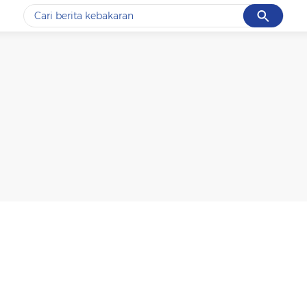
Cancel
Yang sedang ramai dicari
#1
data live draw sgp
#2
k-talk
#3
kebakaran
#4
prabowo
#5
gempa hari ini
Promoted
Terakhir yang dicari
Loading...