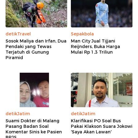
detikTravel
Sepakbola
Sosok Maliya dan Irfan, Dua
Man City Jual Tijjani
Pendaki yang Tewas
Reijnders, Buka Harga
Terjatuh di Gunung
Mulai Rp 1,3 Triliun
Piramid
detikJatim
detikJatim
Suami Dokter di Malang
Klarifikasi PO Soal Bus
Pasang Badan Soal
Pakai Klakson Suara Jokowi
Komentar Sinis ke Pasien
'Saya Akan Lawan'
BPJS