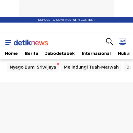
SCROLL TO CONTINUE WITH CONTENT
Home
Berita
Jabodetabek
Internasional
Huku
Nyago Bumi Sriwijaya
Melindungi Tuah-Marwah
Ba