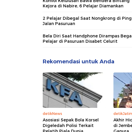
Konvoi Kelulusan Bawa Bendera Bintang
Kejora di Nabire, 6 Pelajar Diamankan
2 Pelajar Dibegal Saat Nongkrong di Ping
Jalan Pasuruan
Bela Diri Saat Handphone Dirampas Begal
Pelajar di Pasuruan Disabet Celurit
Rekomendasi untuk Anda
detikNews
detikJati
Asosiasi Sepak Bola Korsel
Akhir Hi
Digeledah Polisi Terkait
di Jemb
Pelatih Piala Dunia
Gapura