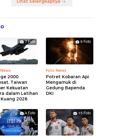
Lihat Selengkapnya
to
7 Foto
9 Foto
 News
Foto News
age 2000
Potret Kobaran Api
esat, Taiwan
Mengamuk di
er Kekuatan
Gedung Bapenda
ra dalam Latihan
DKI
 Kuang 2026
4 Foto
15 Foto