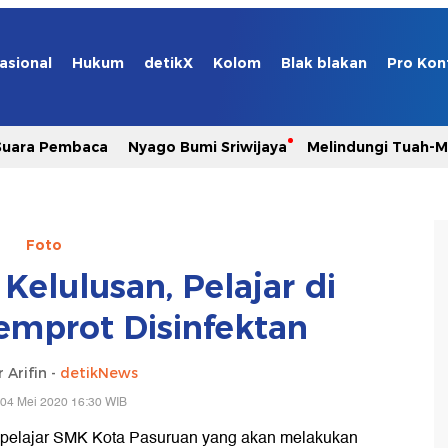
asional
Hukum
detikX
Kolom
Blak blakan
Pro Kon
Suara Pembaca
Nyago Bumi Sriwijaya
Melindungi Tuah-
Foto
Kelulusan, Pelajar di
emprot Disinfektan
 Arifin -
detikNews
 04 Mei 2020 16:30 WIB
 pelajar SMK Kota Pasuruan yang akan melakukan