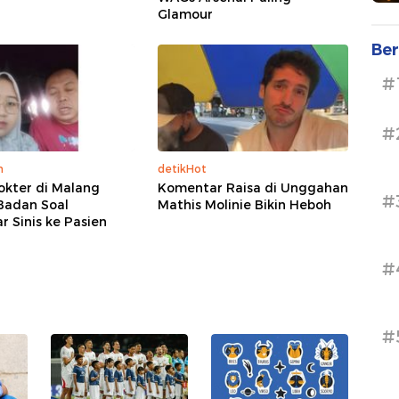
Glamour
Ber
#
#
m
detikHot
okter di Malang
Komentar Raisa di Unggahan
#
Badan Soal
Mathis Molinie Bikin Heboh
 Sinis ke Pasien
#
#