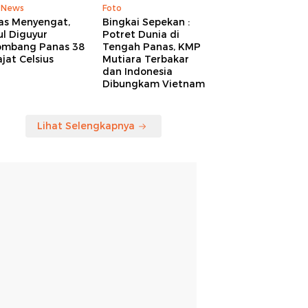
 News
Foto
as Menyengat,
Bingkai Sepekan :
l Diguyur
Potret Dunia di
ombang Panas 38
Tengah Panas, KMP
jat Celsius
Mutiara Terbakar
dan Indonesia
Dibungkam Vietnam
Lihat Selengkapnya