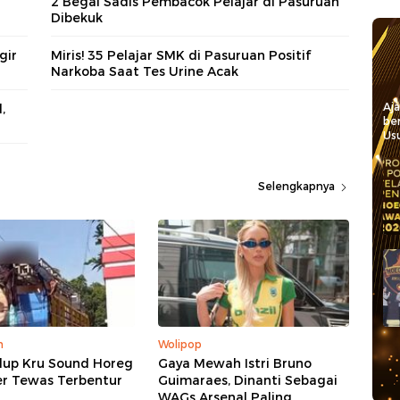
2 Begal Sadis Pembacok Pelajar di Pasuruan
Dibekuk
gir
Miris! 35 Pelajar SMK di Pasuruan Positif
Narkoba Saat Tes Urine Acak
Aj
,
be
Usu
Selengkapnya
m
Wolipop
dup Kru Sound Horeg
Gaya Mewah Istri Bruno
er Tewas Terbentur
Guimaraes, Dinanti Sebagai
WAGs Arsenal Paling