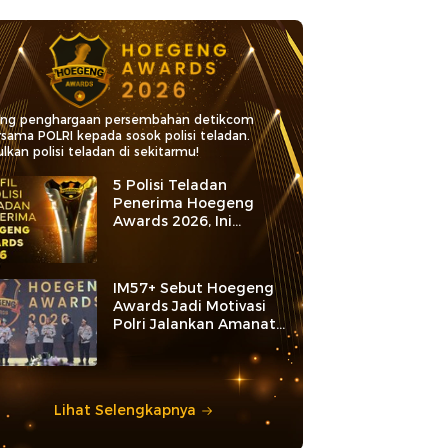
ang penghargaan persembahan detikcom
rsama POLRI kepada sosok polisi teladan.
lkan polisi teladan di sekitarmu!
5 Polisi Teladan
Penerima Hoegeng
Awards 2026, Ini
Kategori dan Kiprahnya
IM57+ Sebut Hoegeng
Awards Jadi Motivasi
Polri Jalankan Amanat
Konstitusi
Lihat Selengkapnya