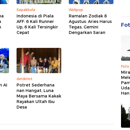
Sepakbola
Wolipop
na
Indonesia di Piala
Ramalan Zodiak 8
a
AFF: 6 Kali Runner
Agustus: Aries Harus
Fo
n
Up, 6 Kali Tersingkir
Tegas, Gemini
Cepat
Dengarkan Saran
Foto
Mir
Mel
detikHot
Pam
n AI
Potret Sederhana
Uda
nan Hangat, Luna
Han
Maya Bersama Kakak
Rayakan Ultah Ibu
Desa