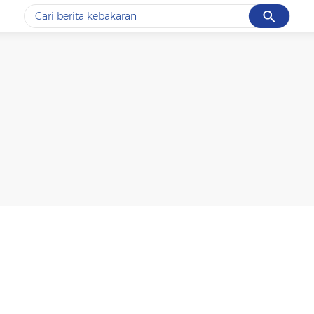
Cancel
Yang sedang ramai dicari
#1
data live draw sgp
#2
k-talk
#3
kebakaran
#4
prabowo
#5
gempa hari ini
Promoted
Terakhir yang dicari
Loading...