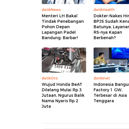
detikNews
detikHealth
MenterI LH Bakal
Dokter-Nakes Hi
Tindak Penebangan
BPJS Sudah Ken
Pohon Depan
Batunya, Layana
Lapangan Padel
RS-nya Kapan
Bandung: Barbar!
Berbenah?
detikOto
detikInet
Wujud Honda BeAT
Indonesia Bangu
Dilelang Mulai Rp 3
Factory 1 GW,
Jutaan, Ngurus Balik
Terbesar di Asia
Nama Nyaris Rp 2
Tenggara
Juta