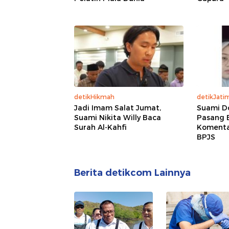
detikHikmah
detikJati
Jadi Imam Salat Jumat,
Suami D
Suami Nikita Willy Baca
Pasang 
Surah Al-Kahfi
Komentar
BPJS
Berita detikcom Lainnya