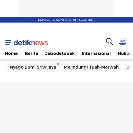
SCROLL TO CONTINUE WITH CONTENT
Home
Berita
Jabodetabek
Internasional
Huku
Nyago Bumi Sriwijaya
Melindungi Tuah-Marwah
Ba