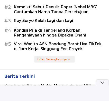
#2
Kemdikti Sebut Penulis Paper 'Nobel MBG'
Cantumkan Nama Tanpa Persetujuan
#3
Roy Suryo Kalah Lagi dan Lagi
#4
Kondisi Pria di Tangerang Korban
Penganiayaan hingga Dipaksa Onani
#5
Viral Wanita ASN Bandung Barat Live TikTok
di Jam Kerja, Singgung Fee Proyek
Lihat Selengkapnya
Berita Terkini
Kebakaran Bromo Makin Meluas hingga 120
Hektare, Heli Water Bombing Disiapkan
MenPAN-RB Sebut Kolaborasi Kunci Mewujudkan
Layanan Publik Terintegrasi