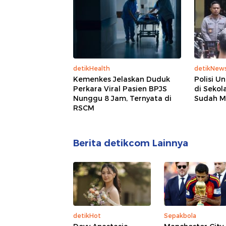
detikHealth
detikNew
Kemenkes Jelaskan Duduk
Polisi U
Perkara Viral Pasien BPJS
di Sekol
Nunggu 8 Jam, Ternyata di
Sudah M
RSCM
Berita detikcom Lainnya
detikHot
Sepakbola