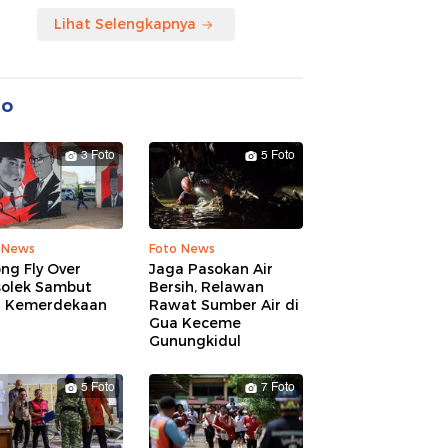
Lihat Selengkapnya
to
3 Foto
5 Foto
 News
Foto News
ng Fly Over
Jaga Pasokan Air
solek Sambut
Bersih, Relawan
 Kemerdekaan
Rawat Sumber Air di
Gua Keceme
Gunungkidul
5 Foto
7 Foto