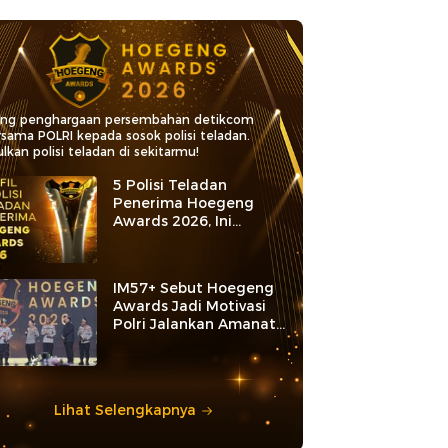
ang penghargaan persembahan detikcom
rsama POLRI kepada sosok polisi teladan.
lkan polisi teladan di sekitarmu!
5 Polisi Teladan
Penerima Hoegeng
Awards 2026, Ini
Kategori dan Kiprahnya
IM57+ Sebut Hoegeng
Awards Jadi Motivasi
Polri Jalankan Amanat
Konstitusi
Lihat Selengkapnya