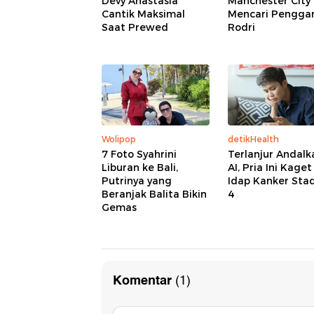
Devy Anastasia
Manchester City
Cantik Maksimal
Mencari Penggan
Saat Prewed
Rodri
Wolipop
detikHealth
7 Foto Syahrini
Terlanjur Andalk
Liburan ke Bali,
AI, Pria Ini Kaget
Putrinya yang
Idap Kanker Sta
Beranjak Balita Bikin
4
Gemas