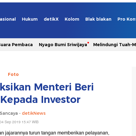
asional
Hukum
detikX
Kolom
Blak blakan
Pro Kon
Suara Pembaca
Nyago Bumi Sriwijaya
Melindungi Tuah-
Foto
ksikan Menteri Beri
Kepada Investor
Sancaya -
detikNews
04 Sep 2019 15:47 WIB
an jajarannya turun tangan memberikan pelayanan,