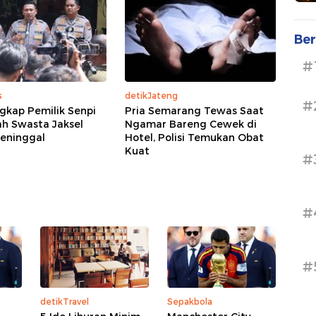
Ber
#
s
detikJateng
#
ngkap Pemilik Senpi
Pria Semarang Tewas Saat
ah Swasta Jaksel
Ngamar Bareng Cewek di
eninggal
Hotel, Polisi Temukan Obat
Kuat
#
#
#
detikTravel
Sepakbola