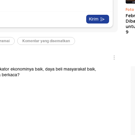
Foto
Febr
Dib
untu
9