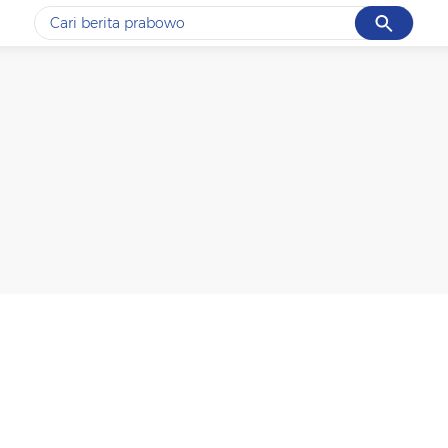
Cancel
Yang sedang ramai dicari
#1
data live draw sgp
#2
piala presiden 2026
#3
prabowo
#4
iran
#5
gempa hari ini
Promoted
Terakhir yang dicari
Loading...