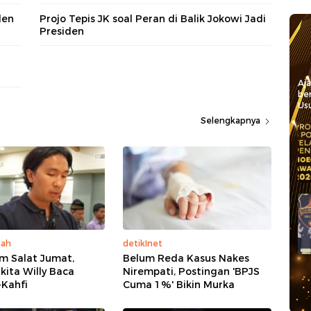
den
Projo Tepis JK soal Peran di Balik Jokowi Jadi
Presiden
Aj
be
Usu
Selengkapnya
mah
detikInet
m Salat Jumat,
Belum Reda Kasus Nakes
kita Willy Baca
Nirempati, Postingan 'BPJS
-Kahfi
Cuma 1%' Bikin Murka