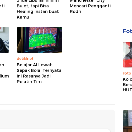
5 Ide Liburan Minim
Manchester City
ti
Bujet, tapi Bisa
Mencari Pengganti
Healing Instan buat
Rodri
Kamu
Fo
detikInet
an
Belajar AI Lewat
Sepak Bola, Ternyata
Foto
dium
Ini Rasanya Jadi
Kolo
Pelatih Tim
Ber
HUT