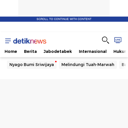
SCROLL TO CONTINUE WITH CONTENT
Home
Berita
Jabodetabek
Internasional
Huku
Nyago Bumi Sriwijaya
Melindungi Tuah-Marwah
Ba