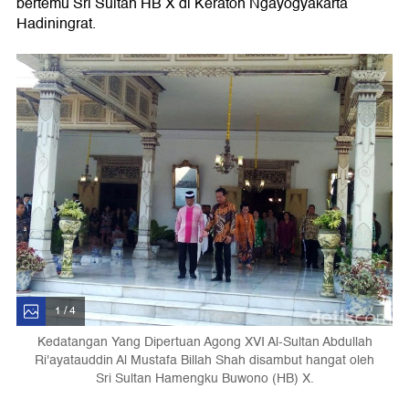
bertemu Sri Sultan HB X di Keraton Ngayogyakarta
Hadiningrat.
1 / 4
Kedatangan Yang Dipertuan Agong XVI Al-Sultan Abdullah
Ri'ayatauddin Al Mustafa Billah Shah disambut hangat oleh
Sri Sultan Hamengku Buwono (HB) X.