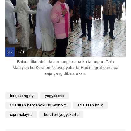
4 / 4
Belum diketahui dalam rangka apa kedatangan Raja
Malaysia ke Keraton Ngayogyakarta Hadiningrat dan apa
saja yang dibicarakan.
birojatengdiy
yogyakarta
sri sultan hamengku buwono x
sri sultan hb x
raja malaysia
keraton yogyakarta