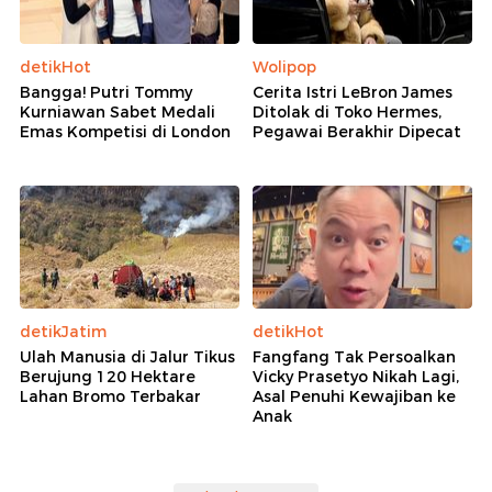
detikHot
Wolipop
Bangga! Putri Tommy
Cerita Istri LeBron James
Kurniawan Sabet Medali
Ditolak di Toko Hermes,
Emas Kompetisi di London
Pegawai Berakhir Dipecat
detikJatim
detikHot
Ulah Manusia di Jalur Tikus
Fangfang Tak Persoalkan
Berujung 120 Hektare
Vicky Prasetyo Nikah Lagi,
Lahan Bromo Terbakar
Asal Penuhi Kewajiban ke
Anak