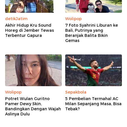
detikJatim
Wolipop
Akhir Hidup Kru Sound
7 Foto Syahrini Liburan ke
Horeg di Jember Tewas
Bali, Putrinya yang
Terbentur Gapura
Beranjak Balita Bikin
Gemas
Wolipop
Sepakbola
Potret Wulan Guritno
5 Pembelian Termahal AC
Pamer Dewy Skin,
Milan Sepanjang Masa, Bisa
Bandingkan Dengan Wajah
Tebak?
Aslinya Dulu