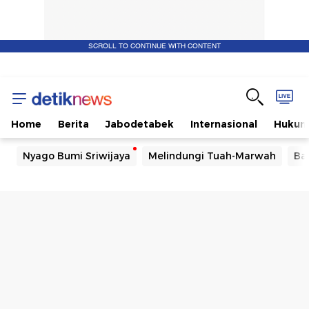
SCROLL TO CONTINUE WITH CONTENT
Home
Berita
Jabodetabek
Internasional
Huku
Nyago Bumi Sriwijaya
Melindungi Tuah-Marwah
Ba