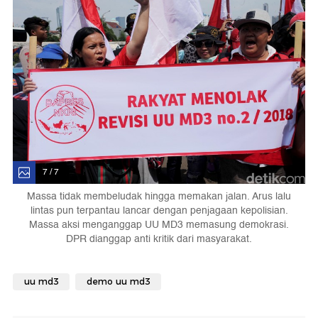
7 / 7
Massa tidak membeludak hingga memakan jalan. Arus lalu
lintas pun terpantau lancar dengan penjagaan kepolisian.
Massa aksi menganggap UU MD3 memasung demokrasi.
DPR dianggap anti kritik dari masyarakat.
uu md3
demo uu md3