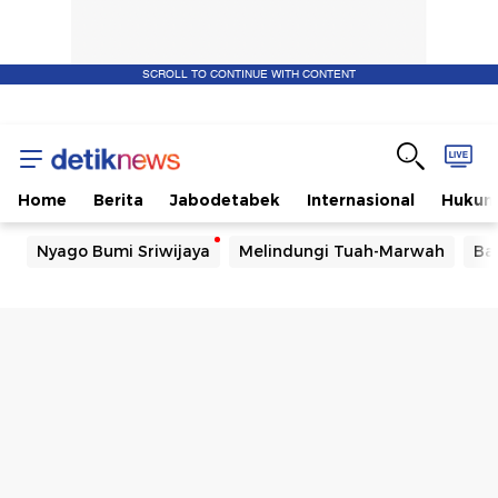
SCROLL TO CONTINUE WITH CONTENT
Home
Berita
Jabodetabek
Internasional
Huku
Nyago Bumi Sriwijaya
Melindungi Tuah-Marwah
Ba