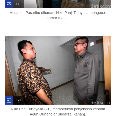
4 / 9
Masinton Pasaribu ditemani Niko Panji Tirtayasa mengecek
kamar mandi.
5 / 9
Niko Panji Tirtayasa (kiri) memberikan penjelasan kepada
Agun Gunandjar Sudarsa (kanan).