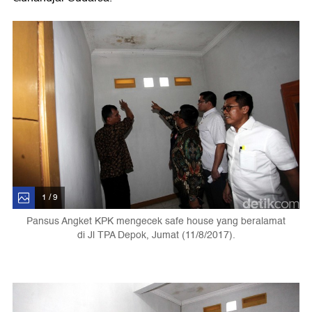
1 / 9
Pansus Angket KPK mengecek safe house yang beralamat
di Jl TPA Depok, Jumat (11/8/2017).