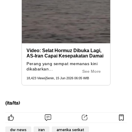
(ita/ita)
dw news
iran
amerika serikat