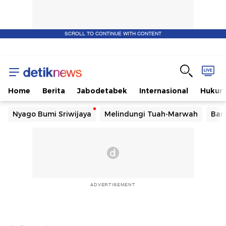
SCROLL TO CONTINUE WITH CONTENT
Home
Berita
Jabodetabek
Internasional
Huku
Nyago Bumi Sriwijaya
Melindungi Tuah-Marwah
Ban
ADVERTISEMENT