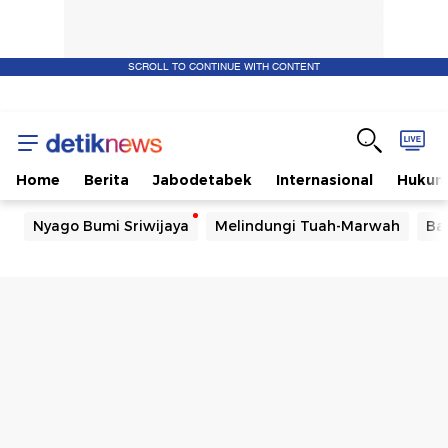
SCROLL TO CONTINUE WITH CONTENT
Home
Berita
Jabodetabek
Internasional
Huku
Nyago Bumi Sriwijaya
Melindungi Tuah-Marwah
Ba