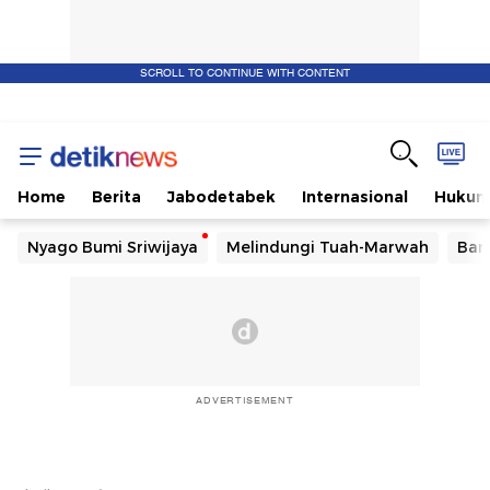
SCROLL TO CONTINUE WITH CONTENT
Home
Berita
Jabodetabek
Internasional
Huku
Nyago Bumi Sriwijaya
Melindungi Tuah-Marwah
Ban
ADVERTISEMENT