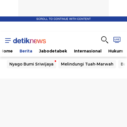
SCROLL TO CONTINUE WITH CONTENT
Home
Berita
Jabodetabek
Internasional
Hukum
Nyago Bumi Sriwijaya
Melindungi Tuah-Marwah
Ba