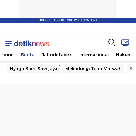
SCROLL TO CONTINUE WITH CONTENT
Home
Berita
Jabodetabek
Internasional
Hukum
Nyago Bumi Sriwijaya
Melindungi Tuah-Marwah
Ba