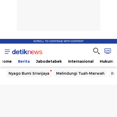
SCROLL TO CONTINUE WITH CONTENT
Home
Berita
Jabodetabek
Internasional
Hukum
Nyago Bumi Sriwijaya
Melindungi Tuah-Marwah
Ba