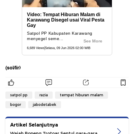
(sol/lir)
satpol pp
razia
tempat hiburan malam
bogor
jabodetabek
Artikel Selanjutnya
Wajah Bopeng Trotoar Sentul gara-gara