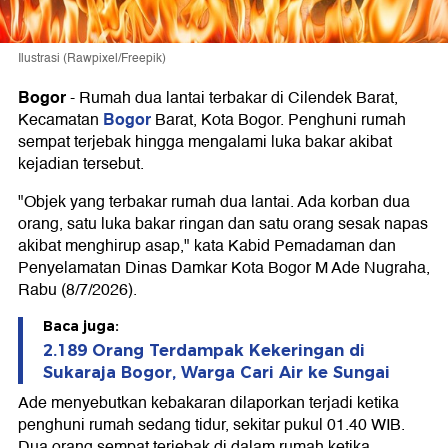
Ilustrasi (Rawpixel/Freepik)
Bogor
-
Rumah dua lantai terbakar di Cilendek Barat,
Bogor
Kecamatan
Barat, Kota Bogor. Penghuni rumah
sempat terjebak hingga mengalami luka bakar akibat
kejadian tersebut.
"Objek yang terbakar rumah dua lantai. Ada korban dua
orang, satu luka bakar ringan dan satu orang sesak napas
akibat menghirup asap," kata Kabid Pemadaman dan
Penyelamatan Dinas Damkar Kota Bogor M Ade Nugraha,
Rabu (8/7/2026).
Baca juga:
2.189 Orang Terdampak Kekeringan di
Sukaraja Bogor, Warga Cari Air ke Sungai
Ade menyebutkan kebakaran dilaporkan terjadi ketika
penghuni rumah sedang tidur, sekitar pukul 01.40 WIB.
Dua orang sempat terjebak di dalam rumah ketika