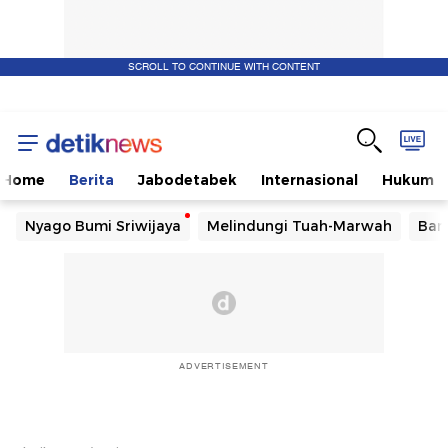
SCROLL TO CONTINUE WITH CONTENT
Home
Berita
Jabodetabek
Internasional
Hukum
Nyago Bumi Sriwijaya
Melindungi Tuah-Marwah
Ban
ADVERTISEMENT