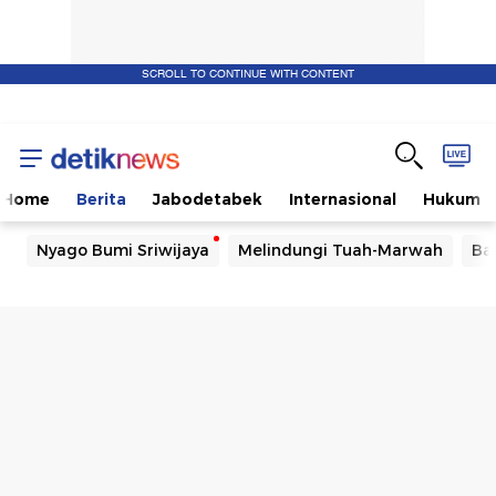
SCROLL TO CONTINUE WITH CONTENT
Home
Berita
Jabodetabek
Internasional
Hukum
Nyago Bumi Sriwijaya
Melindungi Tuah-Marwah
Ba