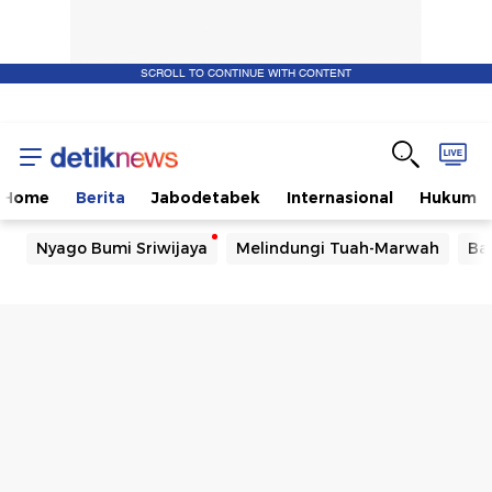
SCROLL TO CONTINUE WITH CONTENT
Home
Berita
Jabodetabek
Internasional
Hukum
Nyago Bumi Sriwijaya
Melindungi Tuah-Marwah
Ba