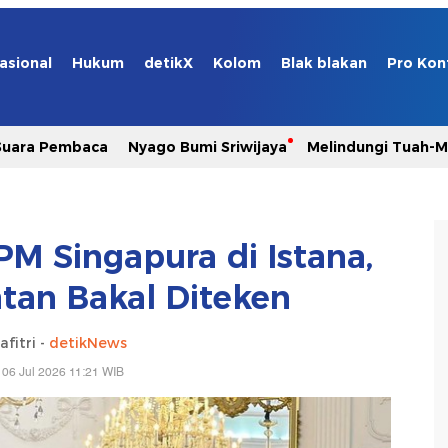
asional
Hukum
detikX
Kolom
Blak blakan
Pro Kon
Suara Pembaca
Nyago Bumi Sriwijaya
Melindungi Tuah-
M Singapura di Istana,
tan Bakal Diteken
afitri -
detikNews
 06 Jul 2026 11:21 WIB