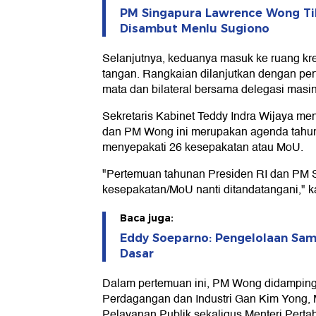
PM Singapura Lawrence Wong Tib
Disambut Menlu Sugiono
Selanjutnya, keduanya masuk ke ruang kre
tangan. Rangkaian dilanjutkan dengan p
mata dan bilateral bersama delegasi masi
Sekretaris Kabinet Teddy Indra Wijaya m
dan PM Wong ini merupakan agenda tahun
menyepakati 26 kesepakatan atau MoU.
"Pertemuan tahunan Presiden RI dan PM S
kesepakatan/MoU nanti ditandatangani," k
Baca juga:
Eddy Soeparno: Pengelolaan Sa
Dasar
Dalam pertemuan ini, PM Wong didampingi
Perdagangan dan Industri Gan Kim Yong, M
Pelayanan Publik sekaligus Menteri Pert