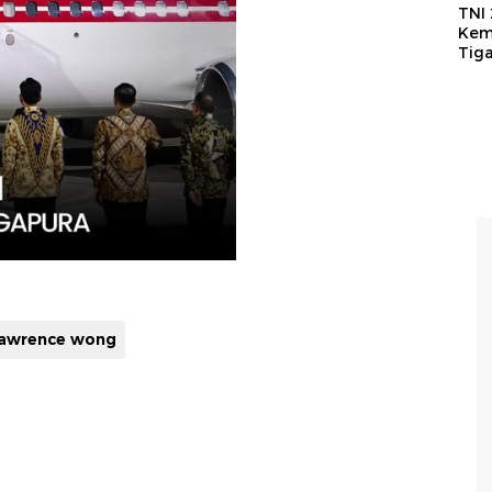
TNI
Kem
Tig
lawrence wong