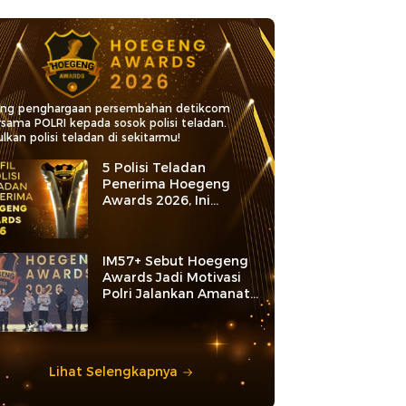
ang penghargaan persembahan detikcom
rsama POLRI kepada sosok polisi teladan.
lkan polisi teladan di sekitarmu!
5 Polisi Teladan
Penerima Hoegeng
Awards 2026, Ini
Kategori dan Kiprahnya
IM57+ Sebut Hoegeng
Awards Jadi Motivasi
Polri Jalankan Amanat
Konstitusi
Lihat Selengkapnya