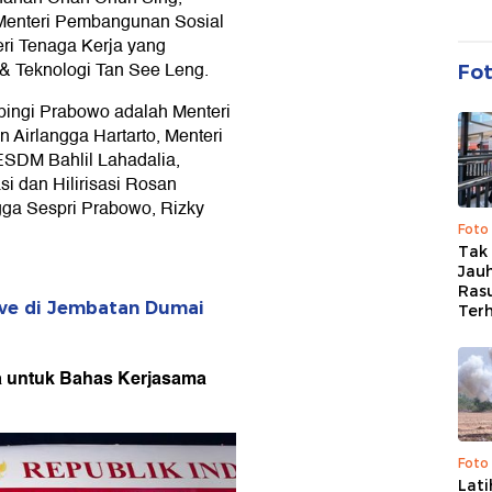
 Menteri Pembangunan Sosial
eri Tenaga Kerja yang
 & Teknologi Tan See Leng.
Fo
ingi Prabowo adalah Menteri
Airlangga Hartarto, Menteri
ESDM Bahlil Lahadalia,
i dan Hilirisasi Rosan
gga Sespri Prabowo, Rizky
Foto
Tak 
Jauh
Ras
rve di Jembatan Dumai
Ter
a untuk Bahas Kerjasama
Foto
Lat