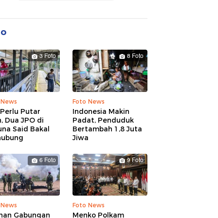
to
3 Foto
8 Foto
 News
Foto News
Perlu Putar
Indonesia Makin
, Dua JPO di
Padat, Penduduk
una Said Bakal
Bertambah 1,8 Juta
hubung
Jiwa
6 Foto
9 Foto
 News
Foto News
ihan Gabungan
Menko Polkam