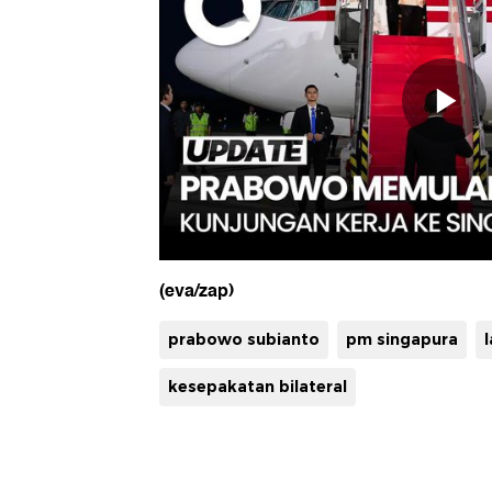
(eva/zap)
prabowo subianto
pm singapura
kesepakatan bilateral