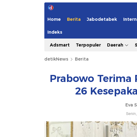
Home
Berita
Jabodetabek
Intern
Indeks
Adsmart
Terpopuler
Daerah
detikNews
Berita
Prabowo Terima P
26 Kesepaka
Eva S
Senin,