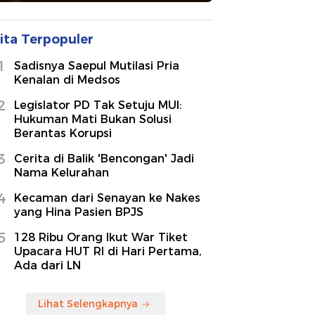
ita Terpopuler
1
Sadisnya Saepul Mutilasi Pria
Kenalan di Medsos
2
Legislator PD Tak Setuju MUI:
Hukuman Mati Bukan Solusi
Berantas Korupsi
3
Cerita di Balik 'Bencongan' Jadi
Nama Kelurahan
4
Kecaman dari Senayan ke Nakes
yang Hina Pasien BPJS
5
128 Ribu Orang Ikut War Tiket
Upacara HUT RI di Hari Pertama,
Ada dari LN
Lihat Selengkapnya