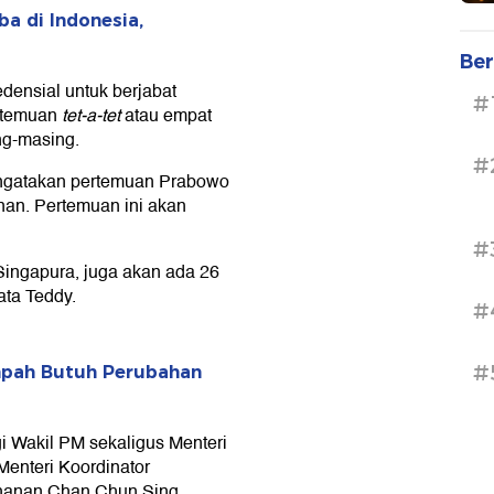
a di Indonesia,
Ber
densial untuk berjabat
#
ertemuan
tet-a-tet
atau empat
ng-masing.
#
engatakan pertemuan Prabowo
an. Pertemuan ini akan
#
ingapura, juga akan ada 26
ata Teddy.
#
#
mpah Butuh Perubahan
 Wakil PM sekaligus Menteri
enteri Koordinator
ahanan Chan Chun Sing,