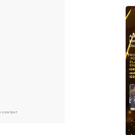
Aj
be
Usu
H CONTENT