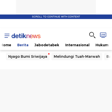
SCROLL TO CONTINUE WITH CONTENT
Home
Berita
Jabodetabek
Internasional
Hukum
Nyago Bumi Sriwijaya
Melindungi Tuah-Marwah
Ba