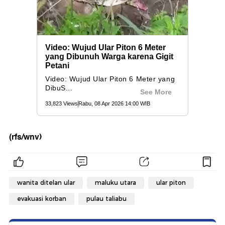
(rfs/wnv)
wanita ditelan ular
maluku utara
ular piton
evakuasi korban
pulau taliabu