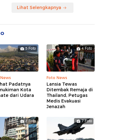
Lihat Selengkapnya
to
5 Foto
4 Foto
 News
Foto News
ihat Padatnya
Lansia Tewas
mukiman Kota
Ditembak Remaja di
nate dari Udara
Thailand, Petugas
Medis Evakuasi
Jenazah
3 Foto
7 Foto