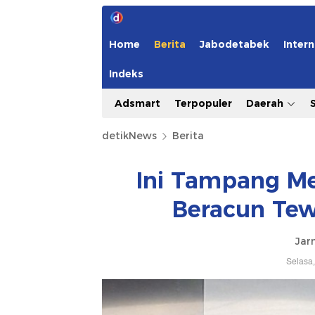
Home
Berita
Jabodetabek
Intern
Indeks
Adsmart
Terpopuler
Daerah
detikNews
Berita
Ini Tampang Me
Beracun Te
Jar
Selasa,