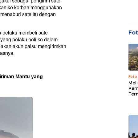
akui sebagai pengirim sate
mkan ke korban menggunakan
u menaburi sate itu dengan
a pelaku membeli sate
Fo
yang pelaku beli ke dalam
nakan akun palsu mengirimkan
lasnya.
Kiriman Mantu yang
Foto
Mel
Per
Ter