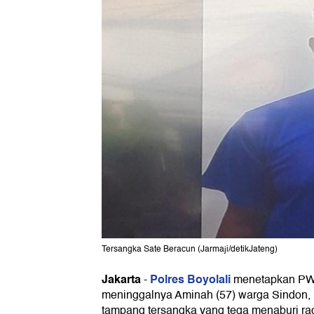
Tersangka Sate Beracun (Jarmaji/detikJateng)
Jakarta
Polres Boyolali
-
menetapkan PW (
meninggalnya Aminah (57) warga Sindon, 
tampang tersangka yang tega menaburi rac