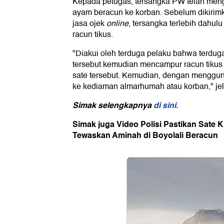
Kepada petugas, tersangka PW telah meng
ayam beracun ke korban. Sebelum dikiri
jasa ojek
online
, tersangka terlebih dahul
racun tikus.
"Diakui oleh terduga pelaku bahwa terdug
tersebut kemudian mencampur racun tikus 
sate tersebut. Kemudian, dengan menggu
ke kediaman almarhumah atau korban," je
Simak selengkapnya
di sini
.
Simak juga Video Polisi Pastikan Sate 
Tewaskan Aminah di Boyolali Beracun