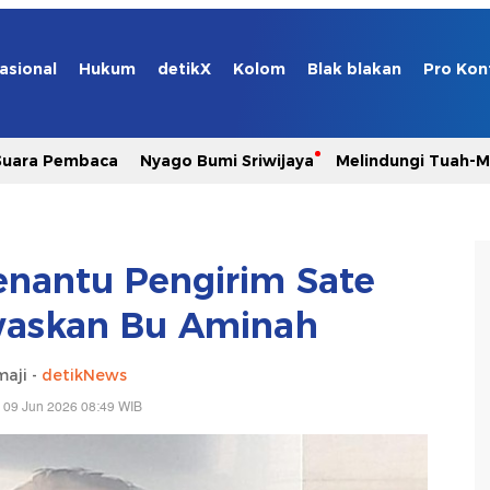
asional
Hukum
detikX
Kolom
Blak blakan
Pro Kon
Suara Pembaca
Nyago Bumi Sriwijaya
Melindungi Tuah-
nantu Pengirim Sate
waskan Bu Aminah
maji -
detikNews
 09 Jun 2026 08:49 WIB