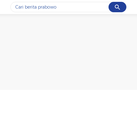
Cancel
Yang sedang ramai dicari
#1
data live draw sgp
#2
kebakaran
#3
prabowo
#4
iran
#5
gempa hari ini
Promoted
Terakhir yang dicari
Loading...