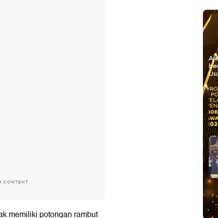
Aj
be
Usu
H CONTENT
pak memiliki potongan rambut