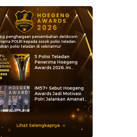
ang penghargaan persembahan detikcom
rsama POLRI kepada sosok polisi teladan.
lkan polisi teladan di sekitarmu!
5 Polisi Teladan
Penerima Hoegeng
Awards 2026, Ini
Kategori dan Kiprahnya
IM57+ Sebut Hoegeng
Awards Jadi Motivasi
Polri Jalankan Amanat
Konstitusi
Lihat Selengkapnya