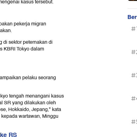
engenai kasus tersebut.
Ber
akan pekerja migran
#
nakan.
 di sektor peternakan di
lis KBRI Tokyo dalam
#
#
yampaikan pelaku seorang
okyo tengah menangani kasus
#
al SR yang dilakukan oleh
ose, Hokkaido, Jepang," kata
 kepada wartawan, Minggu
#
 ke RS