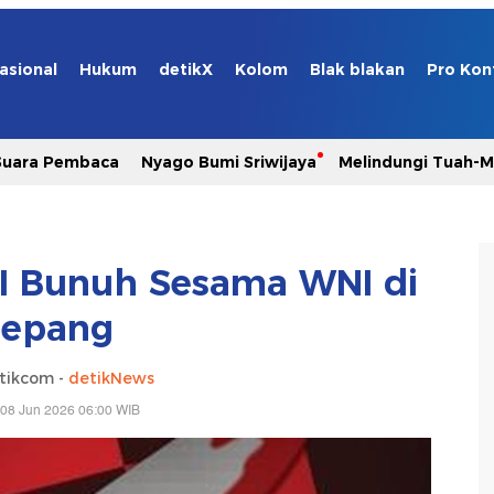
asional
Hukum
detikX
Kolom
Blak blakan
Pro Kon
Suara Pembaca
Nyago Bumi Sriwijaya
Melindungi Tuah-
I Bunuh Sesama WNI di
Jepang
tikcom -
detikNews
 08 Jun 2026 06:00 WIB