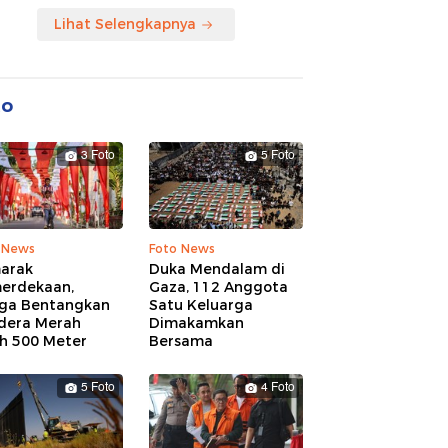
Lihat Selengkapnya
to
3 Foto
5 Foto
 News
Foto News
arak
Duka Mendalam di
erdekaan,
Gaza, 112 Anggota
ga Bentangkan
Satu Keluarga
dera Merah
Dimakamkan
ih 500 Meter
Bersama
5 Foto
4 Foto