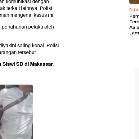
an komunikasi dengan
k terkait lainnya. Polisi
Foto
man mengenai kasus ini.
Pem
Tem
n penahanan pelaku oleh
AS B
Lam
yakini saling kenal. Polisi
serangan tersebut.
 Siswi SD di Makassar,