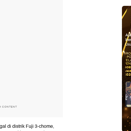
Aj
be
Usu
H CONTENT
l di distrik Fuji 3-chome,