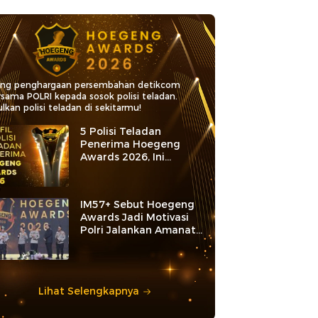
ang penghargaan persembahan detikcom
rsama POLRI kepada sosok polisi teladan.
lkan polisi teladan di sekitarmu!
5 Polisi Teladan
Penerima Hoegeng
Awards 2026, Ini
Kategori dan Kiprahnya
IM57+ Sebut Hoegeng
Awards Jadi Motivasi
Polri Jalankan Amanat
Konstitusi
Lihat Selengkapnya