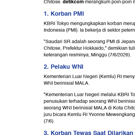
detikcom
Chitose.
merangkum poin-poin m
1. Korban PMI
KBRI Tokyo mengungkapkan korban merup
Indonesia (PMI). Ia bekerja di sektor peter
"Saudari SR adalah seorang PMI di Jepang
Chitose, Prefektur Hokkaido," demikian tu
keterangan resminya, Minggu (7/6/2026).
2. Pelaku WNI
Kementerian Luar Negeri (Kemlu) RI men
WNI berinisial MALA.
"Kementerian Luar Negeri melalui KBRI T
penusukan terhadap seorang WNI berinisi
seorang WNI berinisial MALA di Kota Chit
juru bicara Kemlu RI Yvonne Mewengkang
(7/6).
3. Korban Tewas Saat Dilarikan