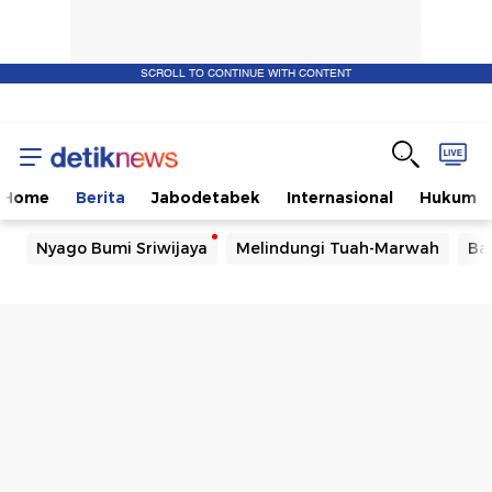
SCROLL TO CONTINUE WITH CONTENT
Home
Berita
Jabodetabek
Internasional
Hukum
Nyago Bumi Sriwijaya
Melindungi Tuah-Marwah
Ba