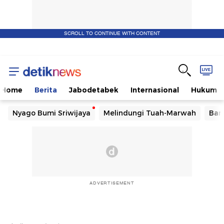
SCROLL TO CONTINUE WITH CONTENT
Home
Berita
Jabodetabek
Internasional
Hukum
Nyago Bumi Sriwijaya
Melindungi Tuah-Marwah
Ban
ADVERTISEMENT