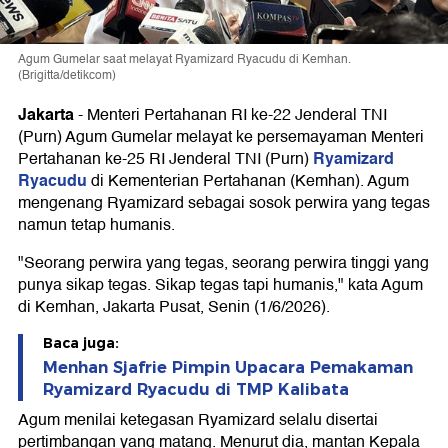
Agum Gumelar saat melayat Ryamizard Ryacudu di Kemhan.
(Brigitta/detikcom)
Jakarta
-
Menteri Pertahanan RI ke-22 Jenderal TNI
(Purn) Agum Gumelar melayat ke persemayaman Menteri
Ryamizard
Pertahanan ke-25 RI Jenderal TNI (Purn)
Ryacudu
di Kementerian Pertahanan (Kemhan). Agum
mengenang Ryamizard sebagai sosok perwira yang tegas
namun tetap humanis.
"Seorang perwira yang tegas, seorang perwira tinggi yang
punya sikap tegas. Sikap tegas tapi humanis," kata Agum
di Kemhan, Jakarta Pusat, Senin (1/6/2026).
Baca juga:
Menhan Sjafrie Pimpin Upacara Pemakaman
Ryamizard Ryacudu di TMP Kalibata
Agum menilai ketegasan Ryamizard selalu disertai
pertimbangan yang matang. Menurut dia, mantan Kepala