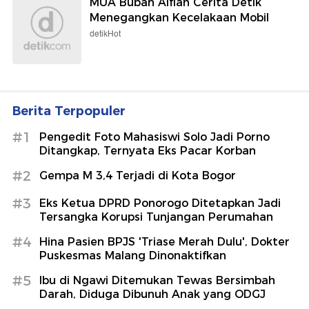
MUA Bubah Alfian Cerita Detik
Menegangkan Kecelakaan Mobil
detikHot
Berita Terpopuler
#1
Pengedit Foto Mahasiswi Solo Jadi Porno
Ditangkap, Ternyata Eks Pacar Korban
#2
Gempa M 3,4 Terjadi di Kota Bogor
#3
Eks Ketua DPRD Ponorogo Ditetapkan Jadi
Tersangka Korupsi Tunjangan Perumahan
#4
Hina Pasien BPJS 'Triase Merah Dulu', Dokter
Puskesmas Malang Dinonaktifkan
#5
Ibu di Ngawi Ditemukan Tewas Bersimbah
Darah, Diduga Dibunuh Anak yang ODGJ