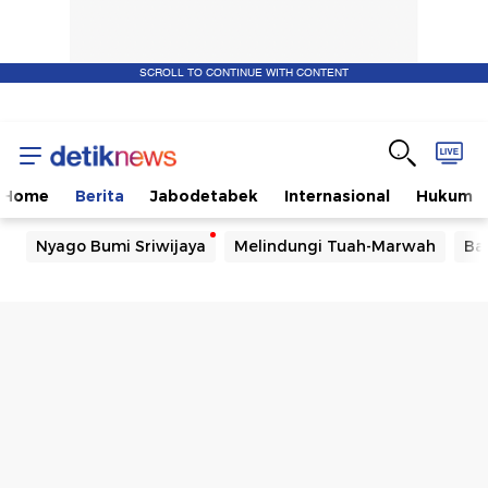
SCROLL TO CONTINUE WITH CONTENT
Home
Berita
Jabodetabek
Internasional
Hukum
Nyago Bumi Sriwijaya
Melindungi Tuah-Marwah
Ba