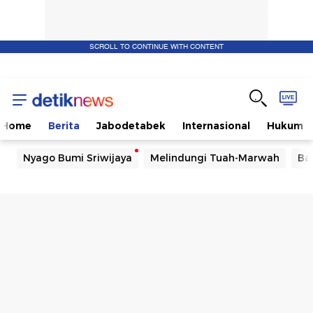
SCROLL TO CONTINUE WITH CONTENT
Home
Berita
Jabodetabek
Internasional
Hukum
Nyago Bumi Sriwijaya
Melindungi Tuah-Marwah
Ba