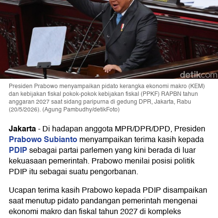
Presiden Prabowo menyampaikan pidato kerangka ekonomi makro (KEM)
dan kebijakan fiskal pokok-pokok kebijakan fiskal (PPKF) RAPBN tahun
anggaran 2027 saat sidang paripurna di gedung DPR, Jakarta, Rabu
(20/5/2026). (Agung Pambudhy/detikFoto)
Jakarta
-
Di hadapan anggota MPR/DPR/DPD, Presiden
Prabowo Subianto
menyampaikan terima kasih kepada
PDIP
sebagai partai parlemen yang kini berada di luar
kekuasaan pemerintah. Prabowo menilai posisi politik
PDIP itu sebagai suatu pengorbanan.
Ucapan terima kasih Prabowo kepada PDIP disampaikan
saat menutup pidato pandangan pemerintah mengenai
ekonomi makro dan fiskal tahun 2027 di kompleks