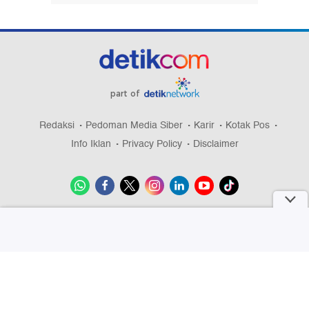
part of
Redaksi
Pedoman Media Siber
Karir
Kotak Pos
Info Iklan
Privacy Policy
Disclaimer
Download aplikasi detikcom
Copyright @ 2026 detikcom, All right reserved