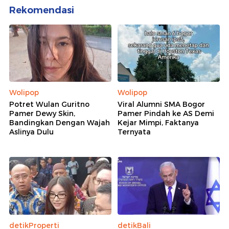
Rekomendasi
Wolipop
Wolipop
Potret Wulan Guritno
Viral Alumni SMA Bogor
Pamer Dewy Skin,
Pamer Pindah ke AS Demi
Bandingkan Dengan Wajah
Kejar Mimpi, Faktanya
Aslinya Dulu
Ternyata
detikProperti
detikBali