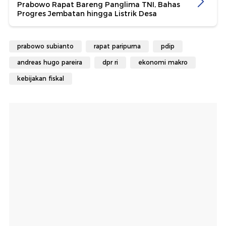
Prabowo Rapat Bareng Panglima TNI, Bahas
Progres Jembatan hingga Listrik Desa
prabowo subianto
rapat paripurna
pdip
andreas hugo pareira
dpr ri
ekonomi makro
kebijakan fiskal