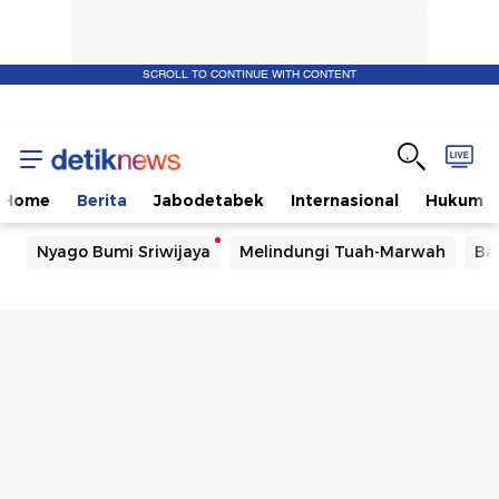
SCROLL TO CONTINUE WITH CONTENT
Home
Berita
Jabodetabek
Internasional
Hukum
Nyago Bumi Sriwijaya
Melindungi Tuah-Marwah
Ba