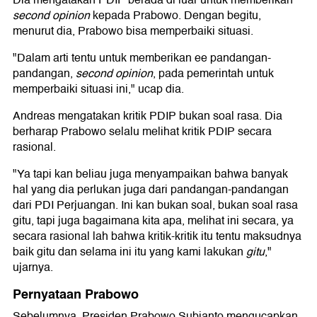
Dia mengatakan PDIP berada di luar untuk memberikan
second opinion
kepada Prabowo. Dengan begitu,
menurut dia, Prabowo bisa memperbaiki situasi.
"Dalam arti tentu untuk memberikan ee pandangan-
pandangan,
second opinion
, pada pemerintah untuk
memperbaiki situasi ini," ucap dia.
Andreas mengatakan kritik PDIP bukan soal rasa. Dia
berharap Prabowo selalu melihat kritik PDIP secara
rasional.
"Ya tapi kan beliau juga menyampaikan bahwa banyak
hal yang dia perlukan juga dari pandangan-pandangan
dari PDI Perjuangan. Ini kan bukan soal, bukan soal rasa
gitu, tapi juga bagaimana kita apa, melihat ini secara, ya
secara rasional lah bahwa kritik-kritik itu tentu maksudnya
baik gitu dan selama ini itu yang kami lakukan
gitu
,"
ujarnya.
Pernyataan Prabowo
Sebelumnya, Presiden Prabowo Subianto mengucapkan