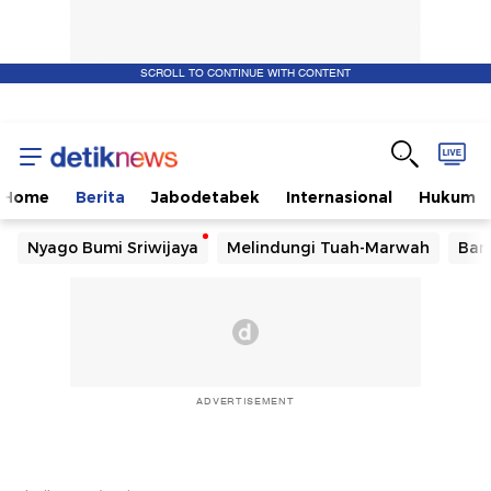
SCROLL TO CONTINUE WITH CONTENT
Home
Berita
Jabodetabek
Internasional
Hukum
Nyago Bumi Sriwijaya
Melindungi Tuah-Marwah
Ban
ADVERTISEMENT