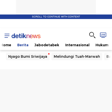
SCROLL TO CONTINUE WITH CONTENT
Home
Berita
Jabodetabek
Internasional
Hukum
Nyago Bumi Sriwijaya
Melindungi Tuah-Marwah
Ba