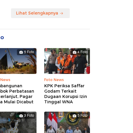
Lihat Selengkapnya
to
5 Foto
4 Foto
 News
Foto News
bangunan
KPK Periksa Saffar
bok Perbatasan
Godam Terkait
erlanjut, Pagar
Dugaan Korupsi Izin
a Mulai Dicabut
Tinggal WNA
3 Foto
5 Foto