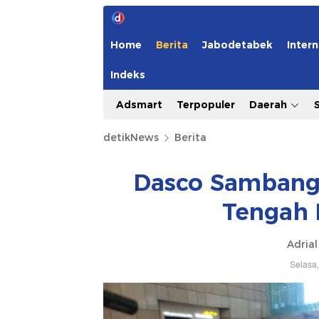
Home
Berita
Jabodetabek
Intern
Indeks
Adsmart
Terpopuler
Daerah
detikNews
Berita
Dasco Sambangi
Tengah 
Adrial
Selasa,