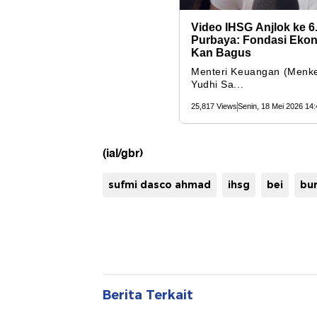
(ial/gbr)
sufmi dasco ahmad
ihsg
bei
bur
Berita Terkait