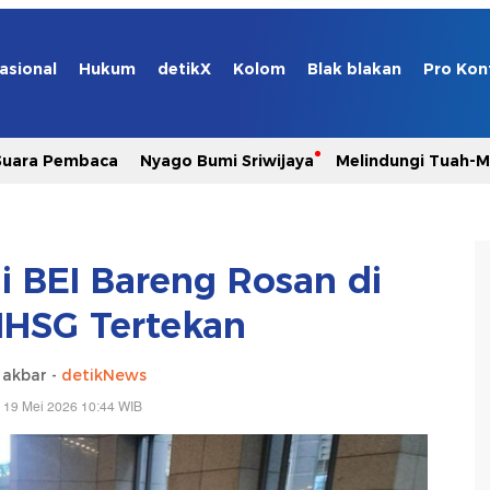
asional
Hukum
detikX
Kolom
Blak blakan
Pro Kon
Suara Pembaca
Nyago Bumi Sriwijaya
Melindungi Tuah-
 BEI Bareng Rosan di
IHSG Tertekan
 akbar -
detikNews
 19 Mei 2026 10:44 WIB