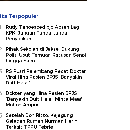
ita Terpopuler
1
Rudy Tanoesoedibjo Absen Lagi,
KPK: Jangan Tunda-tunda
Penyidikan!
2
Pihak Sekolah di Jaksel Dukung
Polisi Usut Temuan Ratusan Senpi
hingga Sabu
3
RS Pusri Palembang Pecat Dokter
Viral Hina Pasien BPJS 'Banyakin
Duit Halal'
4
Dokter yang Hina Pasien BPJS
'Banyakin Duit Halal' Minta Maaf:
Mohon Ampun
5
Setelah Don Ritto, Kejagung
Geledah Rumah Nurman Herin
Terkait TPPU Febrie