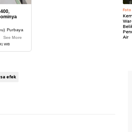
Foto
Kema
War
Beli
Pen
Air
sa efek