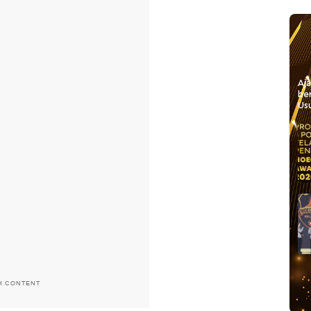
Aj
be
Usu
H CONTENT