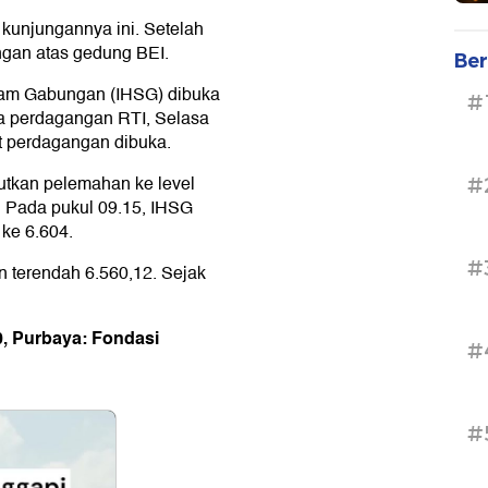
 kunjungannya ini. Setelah
angan atas gedung BEI.
Ber
ham Gabungan (IHSG) dibuka
#
ata perdagangan RTI, Selasa
at perdagangan dibuka.
utkan pelemahan ke level
#
. Pada pukul 09.15, IHSG
 ke 6.604.
#
an terendah 6.560,12. Sejak
0, Purbaya: Fondasi
#
#