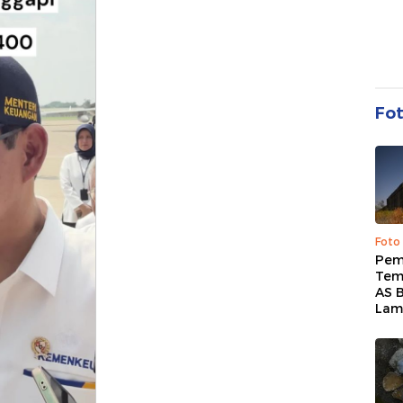
Fo
Foto
Pem
Tem
AS B
Lam