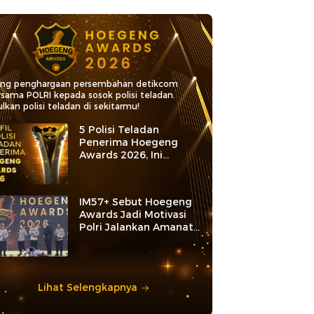
ang penghargaan persembahan detikcom
rsama POLRI kepada sosok polisi teladan.
lkan polisi teladan di sekitarmu!
5 Polisi Teladan
Penerima Hoegeng
Awards 2026, Ini
Kategori dan Kiprahnya
IM57+ Sebut Hoegeng
Awards Jadi Motivasi
Polri Jalankan Amanat
Konstitusi
Lihat Selengkapnya