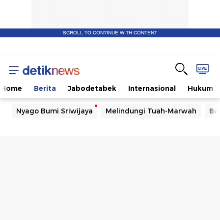
SCROLL TO CONTINUE WITH CONTENT
Home
Berita
Jabodetabek
Internasional
Hukum
Nyago Bumi Sriwijaya
Melindungi Tuah-Marwah
Ba