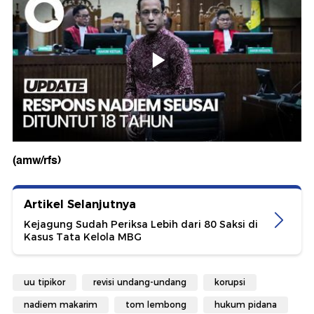
(amw/rfs)
Artikel Selanjutnya
Kejagung Sudah Periksa Lebih dari 80 Saksi di
Kasus Tata Kelola MBG
uu tipikor
revisi undang-undang
korupsi
nadiem makarim
tom lembong
hukum pidana