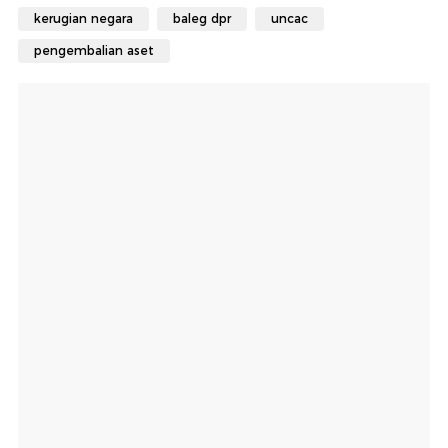
kerugian negara
baleg dpr
uncac
pengembalian aset