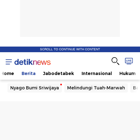
SCROLL TO CONTINUE WITH CONTENT
Home
Berita
Jabodetabek
Internasional
Hukum
Nyago Bumi Sriwijaya
Melindungi Tuah-Marwah
Ba