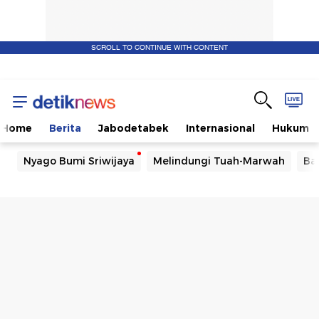
SCROLL TO CONTINUE WITH CONTENT
Home
Berita
Jabodetabek
Internasional
Hukum
Nyago Bumi Sriwijaya
Melindungi Tuah-Marwah
Ba