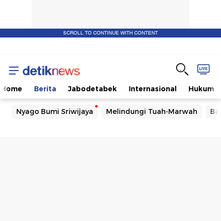
SCROLL TO CONTINUE WITH CONTENT
Home
Berita
Jabodetabek
Internasional
Hukum
Nyago Bumi Sriwijaya
Melindungi Tuah-Marwah
Ba