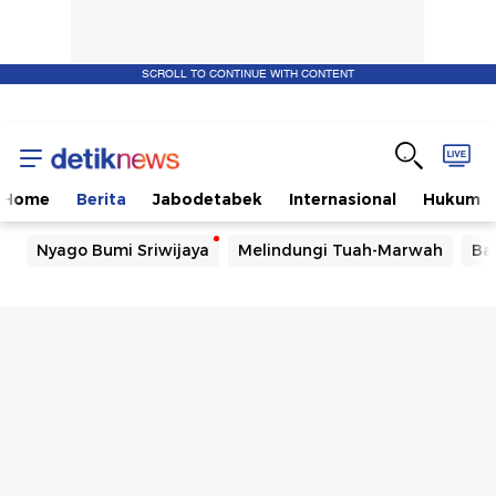
SCROLL TO CONTINUE WITH CONTENT
Home
Berita
Jabodetabek
Internasional
Hukum
Nyago Bumi Sriwijaya
Melindungi Tuah-Marwah
Ba