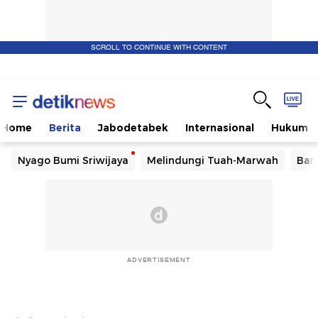
SCROLL TO CONTINUE WITH CONTENT
Home
Berita
Jabodetabek
Internasional
Hukum
Nyago Bumi Sriwijaya
Melindungi Tuah-Marwah
Ban
ADVERTISEMENT