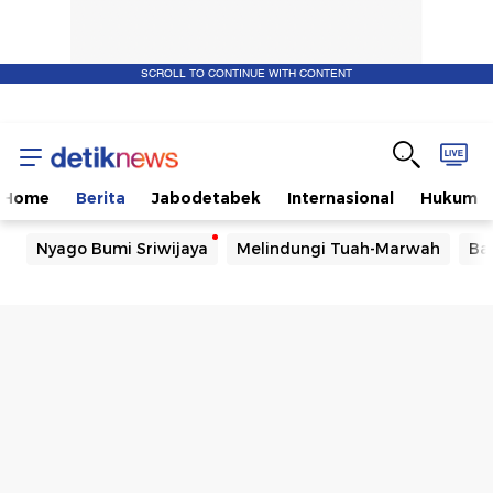
SCROLL TO CONTINUE WITH CONTENT
Home
Berita
Jabodetabek
Internasional
Hukum
Nyago Bumi Sriwijaya
Melindungi Tuah-Marwah
Ba