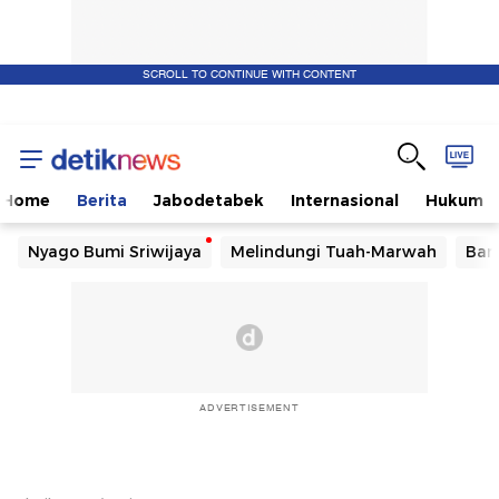
SCROLL TO CONTINUE WITH CONTENT
Home
Berita
Jabodetabek
Internasional
Hukum
Nyago Bumi Sriwijaya
Melindungi Tuah-Marwah
Ban
ADVERTISEMENT