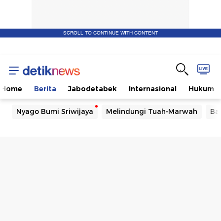
SCROLL TO CONTINUE WITH CONTENT
Home
Berita
Jabodetabek
Internasional
Hukum
Nyago Bumi Sriwijaya
Melindungi Tuah-Marwah
Ba