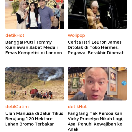
detikHot
Wolipop
Bangga! Putri Tommy
Cerita Istri LeBron James
Kurniawan Sabet Medali
Ditolak di Toko Hermes,
Emas Kompetisi di London
Pegawai Berakhir Dipecat
detikJatim
detikHot
Ulah Manusia di Jalur Tikus
Fangfang Tak Persoalkan
Berujung 120 Hektare
Vicky Prasetyo Nikah Lagi,
Lahan Bromo Terbakar
Asal Penuhi Kewajiban ke
Anak