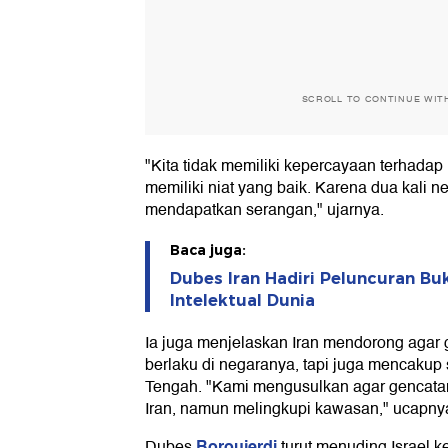
SCROLL TO CONTINUE WIT
"Kita tidak memiliki kepercayaan terhada
memiliki niat yang baik. Karena dua kali neg
mendapatkan serangan," ujarnya.
Baca juga:
Dubes Iran Hadiri Peluncuran Bu
Intelektual Dunia
Ia juga menjelaskan Iran mendorong agar 
berlaku di negaranya, tapi juga mencakup
Tengah. "Kami mengusulkan agar gencatan s
Iran, namun melingkupi kawasan," ucapny
Boroujerdi
Dubes
turut menuding Israel 