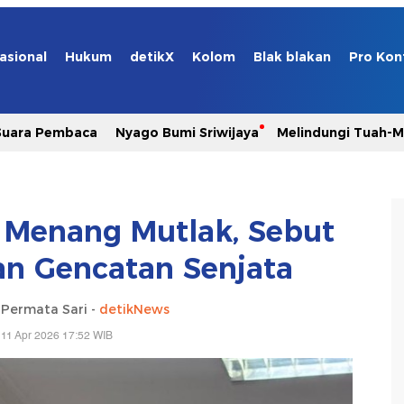
asional
Hukum
detikX
Kolom
Blak blakan
Pro Kon
Suara Pembaca
Nyago Bumi Sriwijaya
Melindungi Tuah-
 Menang Mutlak, Sebut
kan Gencatan Senjata
a Permata Sari -
detikNews
 11 Apr 2026 17:52 WIB