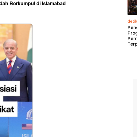
udah Berkumpul di Islamabad
deti
Pen
Pro
Pem
Terp