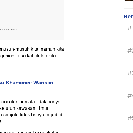
Ber
#
H CONTENT
p musuh-musuh kita, namun kita
#
osiasi, dua kali itulah kita
#
ku Khamenei: Warisan
#
gencatan senjata tidak hanya
 seluruh kawasan Timur
enjata tidak hanya terjadi di
#
a.
kerap melanggar kesepakatan