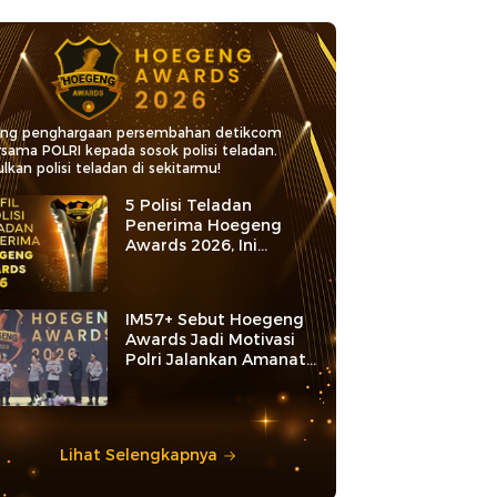
ang penghargaan persembahan detikcom
rsama POLRI kepada sosok polisi teladan.
lkan polisi teladan di sekitarmu!
5 Polisi Teladan
Penerima Hoegeng
Awards 2026, Ini
Kategori dan Kiprahnya
IM57+ Sebut Hoegeng
Awards Jadi Motivasi
Polri Jalankan Amanat
Konstitusi
Lihat Selengkapnya