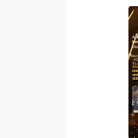
Aj
be
Usu