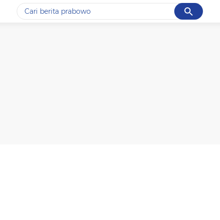
Cancel
Yang sedang ramai dicari
#1
data live draw sgp
#2
iran
#3
senjata
#4
prabowo
#5
gempa hari ini
Promoted
Terakhir yang dicari
Loading...