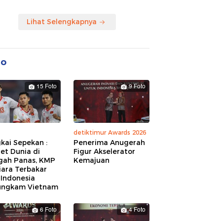
Lihat Selengkapnya
to
15 Foto
9 Foto
detiktimur Awards 2026
kai Sepekan :
Penerima Anugerah
et Dunia di
Figur Akselerator
gah Panas, KMP
Kemajuan
iara Terbakar
 Indonesia
ungkam Vietnam
6 Foto
4 Foto