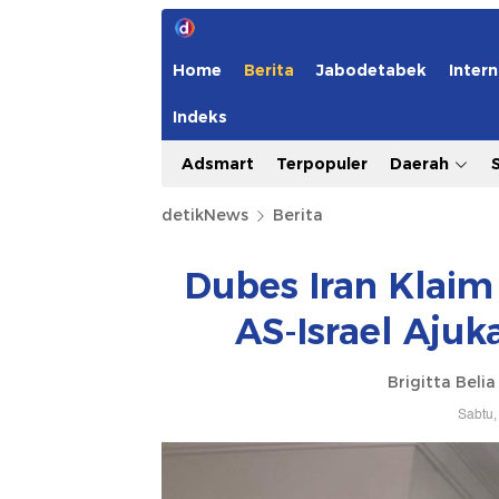
Home
Berita
Jabodetabek
Intern
Indeks
Adsmart
Terpopuler
Daerah
detikNews
Berita
Dubes Iran Klaim
AS-Israel Aju
Brigitta Beli
Sabtu,