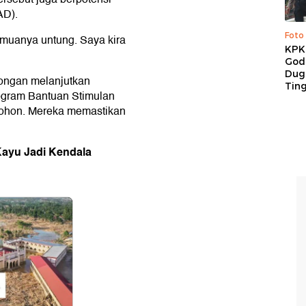
AD).
Foto
emuanya untung. Saya kira
KPK 
God
Duga
bongan melanjutkan
Tin
ogram Bantuan Stimulan
ohon. Mereka memastikan
Kayu Jadi Kendala