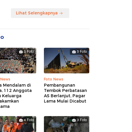
Lihat Selengkapnya
to
5 Foto
5 Foto
 News
Foto News
a Mendalam di
Pembangunan
a, 112 Anggota
Tembok Perbatasan
u Keluarga
AS Berlanjut, Pagar
akamkan
Lama Mulai Dicabut
sama
4 Foto
3 Foto