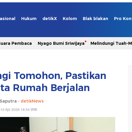
asional
Hukum
detikX
Kolom
Blak blakan
Pro Kon
Suara Pembaca
Nyago Bumi Sriwijaya
Melindungi Tuah-
gi Tomohon, Pastikan
ta Rumah Berjalan
 Saputra -
detikNews
 10 Apr 2026 18:54 WIB