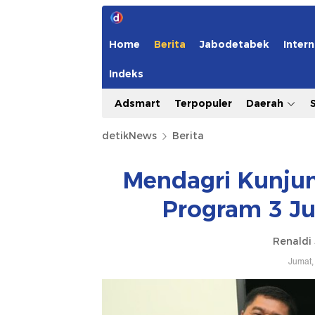
Home
Berita
Jabodetabek
Intern
Indeks
Adsmart
Terpopuler
Daerah
detikNews
Berita
Mendagri Kunjun
Program 3 Ju
Renaldi
Jumat,