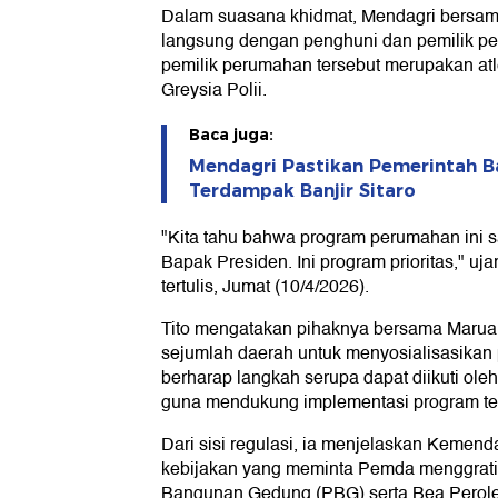
Dalam suasana khidmat, Mendagri bersam
langsung dengan penghuni dan pemilik per
pemilik perumahan tersebut merupakan atle
Greysia Polii.
Baca juga:
Mendagri Pastikan Pemerintah 
Terdampak Banjir Sitaro
"Kita tahu bahwa program perumahan ini 
Bapak Presiden. Ini program prioritas," uja
tertulis, Jumat (10/4/2026).
Tito mengatakan pihaknya bersama Maruarar
sejumlah daerah untuk menyosialisasikan p
berharap langkah serupa dapat diikuti ol
guna mendukung implementasi program te
Dari sisi regulasi, ia menjelaskan Kemend
kebijakan yang meminta Pemda menggratis
Bangunan Gedung (PBG) serta Bea Perol