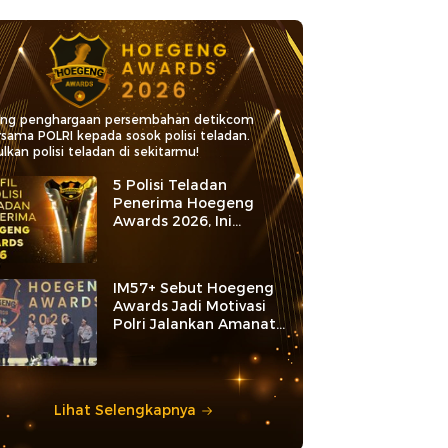
ang penghargaan persembahan detikcom
rsama POLRI kepada sosok polisi teladan.
lkan polisi teladan di sekitarmu!
5 Polisi Teladan
Penerima Hoegeng
Awards 2026, Ini
Kategori dan Kiprahnya
IM57+ Sebut Hoegeng
Awards Jadi Motivasi
Polri Jalankan Amanat
Konstitusi
Lihat Selengkapnya