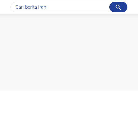
Cancel
Yang sedang ramai dicari
#1
gempa hari ini
#2
gempa
#3
prabowo
#4
iran
#5
demo
Promoted
Terakhir yang dicari
Loading...