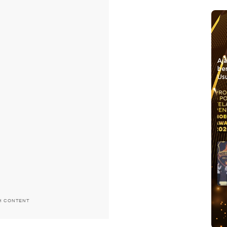
Aj
be
Usu
H CONTENT