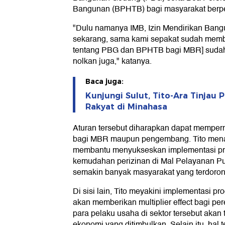
Bangunan (BPHTB) bagi masyarakat berp
"Dulu namanya IMB, Izin Mendirikan Ba
sekarang, sama kami sepakat sudah memb
tentang PBG dan BPHTB bagi MBR] sudah di
nolkan juga," katanya.
Baca juga:
Kunjungi Sulut, Tito-Ara Tinjau
Rakyat di Minahasa
Aturan tersebut diharapkan dapat mempe
bagi MBR maupun pengembang. Tito mena
membantu menyukseskan implementasi pro
kemudahan perizinan di Mal Pelayanan Pu
semakin banyak masyarakat yang terdorong
Di sisi lain, Tito meyakini implementasi 
akan memberikan multiplier effect bagi p
para pelaku usaha di sektor tersebut akan
ekonomi yang ditimbulkan. Selain itu, hal 