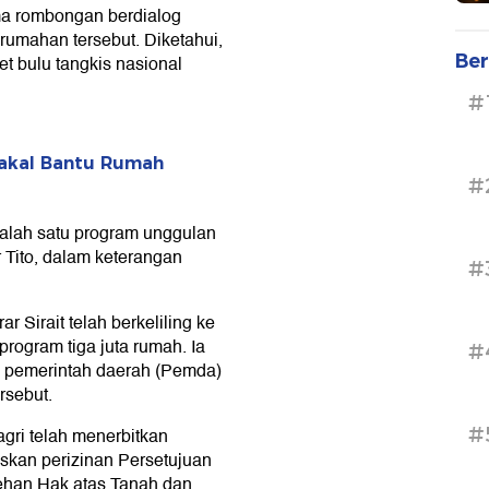
a rombongan berdialog
umahan tersebut. Diketahui,
Ber
t bulu tangkis nasional
#
Bakal Bantu Rumah
#
salah satu program unggulan
r Tito, dalam keterangan
#
 Sirait telah berkeliling ke
rogram tiga juta rumah. Ia
#
eh pemerintah daerah (Pemda)
rsebut.
#
agri telah menerbitkan
kan perizinan Persetujuan
ehan Hak atas Tanah dan