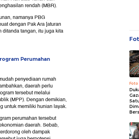
enghasilan rendah (MBR).
ngunan, namanya PBG
uat dengan Pak Ara [aturan
tanda tangan, itu juga kita
Fo
 Program Perumahan
rmudah penyediaan rumah
Foto
mbahkan, daerah perlu
Duk
gram tersebut melalui
Gaz
blik (MPP). Dengan demikian,
Sat
 untuk memiliki hunian layak.
Dim
Ber
program perumahan tersebut
erekonomian daerah. Sebab,
 terdorong oleh dampak
tersebut juga berpotensi