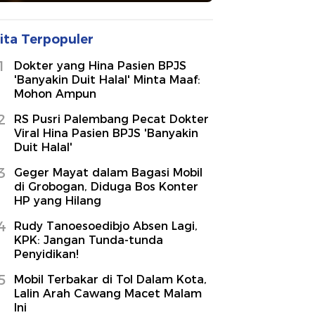
ita Terpopuler
1
Dokter yang Hina Pasien BPJS
'Banyakin Duit Halal' Minta Maaf:
Mohon Ampun
2
RS Pusri Palembang Pecat Dokter
Viral Hina Pasien BPJS 'Banyakin
Duit Halal'
3
Geger Mayat dalam Bagasi Mobil
di Grobogan, Diduga Bos Konter
HP yang Hilang
4
Rudy Tanoesoedibjo Absen Lagi,
KPK: Jangan Tunda-tunda
Penyidikan!
5
Mobil Terbakar di Tol Dalam Kota,
Lalin Arah Cawang Macet Malam
Ini