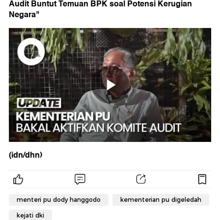
Audit Buntut Temuan BPK soal Potensi Kerugian
Negara"
(idn/dhn)
menteri pu dody hanggodo
kementerian pu digeledah
kejati dki