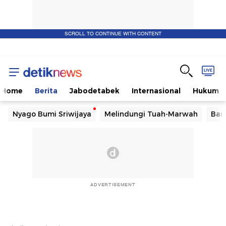
SCROLL TO CONTINUE WITH CONTENT
Home
Berita
Jabodetabek
Internasional
Hukum
Nyago Bumi Sriwijaya
Melindungi Tuah-Marwah
Ban
ADVERTISEMENT