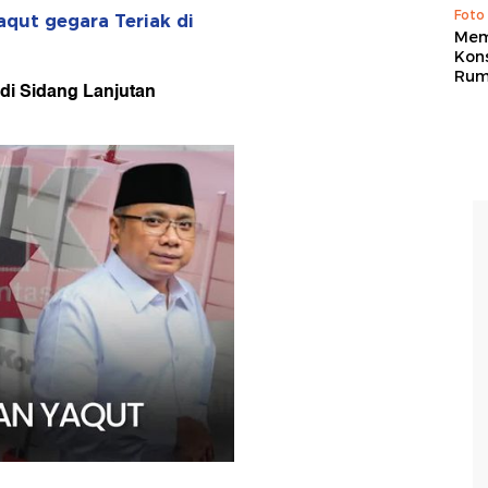
Foto
qut gegara Teriak di
Mem
Kons
Rum
di Sidang Lanjutan