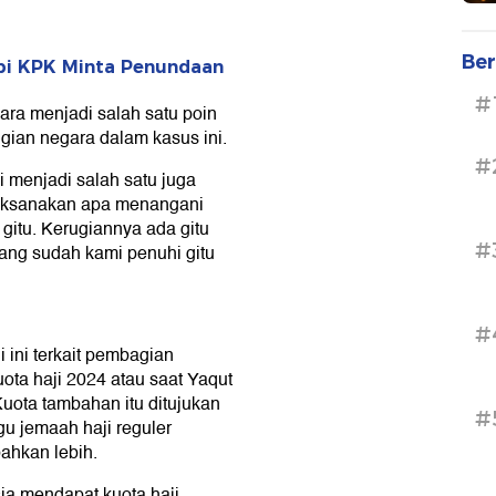
Ber
api KPK Minta Penundaan
#
ra menjadi salah satu poin
gian negara dalam kasus ini.
#
ni menjadi salah satu juga
laksanakan apa menangani
gitu. Kerugiannya ada gitu
#
yang sudah kami penuhi gitu
#
i ini terkait pembagian
ota haji 2024 atau saat Yaqut
uota tambahan itu ditujukan
#
u jemaah haji reguler
ahkan lebih.
a mendapat kuota haji