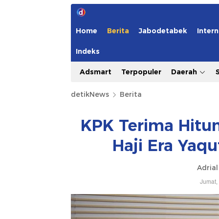
Home
Berita
Jabodetabek
Intern
Indeks
Adsmart
Terpopuler
Daerah
detikNews
Berita
KPK Terima Hitun
Haji Era Yaq
Adrial
Jumat,