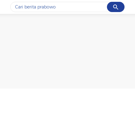
Cancel
Yang sedang ramai dicari
#1
data live draw sgp
#2
kebakaran
#3
prabowo
#4
iran
#5
gempa hari ini
Promoted
Terakhir yang dicari
Loading...