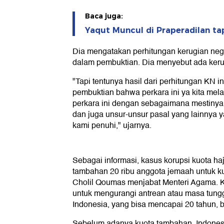
Baca juga:
Yaqut Muncul di Praperadilan t
Dia mengatakan perhitungan kerugian nega
dalam pembuktian. Dia menyebut ada keru
"Tapi tentunya hasil dari perhitungan KN i
pembuktian bahwa perkara ini ya kita me
perkara ini dengan sebagaimana mestinya 
dan juga unsur-unsur pasal yang lainnya 
kami penuhi," ujarnya.
Sebagai informasi, kasus korupsi kuota haj
tambahan 20 ribu anggota jemaah untuk ku
Cholil Qoumas menjabat Menteri Agama. K
untuk mengurangi antrean atau masa tungg
Indonesia, yang bisa mencapai 20 tahun, b
Sebelum adanya kuota tambahan, Indonesi