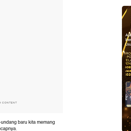
Aj
be
Usu
H CONTENT
-undang baru kita memang
ucapnya.