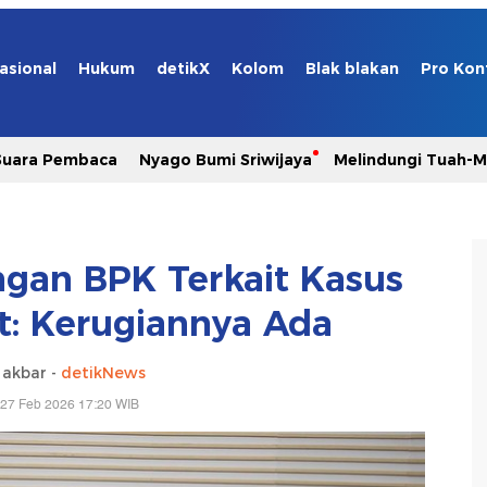
asional
Hukum
detikX
Kolom
Blak blakan
Pro Kon
Suara Pembaca
Nyago Bumi Sriwijaya
Melindungi Tuah-
gan BPK Terkait Kasus
ut: Kerugiannya Ada
 akbar -
detikNews
 27 Feb 2026 17:20 WIB