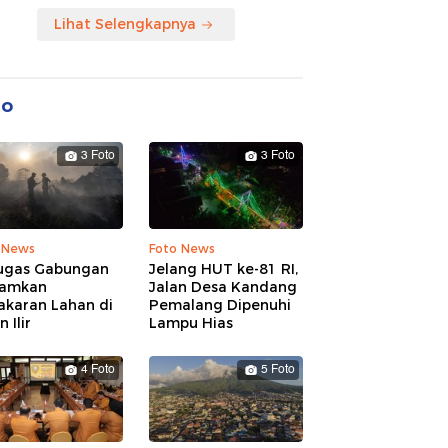
Lihat Selengkapnya
to
3 Foto
3 Foto
 News
Foto News
ugas Gabungan
Jelang HUT ke-81 RI,
amkan
Jalan Desa Kandang
akaran Lahan di
Pemalang Dipenuhi
 Ilir
Lampu Hias
4 Foto
5 Foto