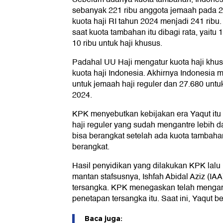
sebanyak 221 ribu anggota jemaah pada 20
kuota haji RI tahun 2024 menjadi 241 ribu
saat kuota tambahan itu dibagi rata, yaitu 1
10 ribu untuk haji khusus.
Padahal UU Haji mengatur kuota haji khusu
kuota haji Indonesia. Akhirnya Indonesia
untuk jemaah haji reguler dan 27.680 unt
2024.
KPK menyebutkan kebijakan era Yaqut it
haji reguler yang sudah mengantre lebih d
bisa berangkat setelah ada kuota tambah
berangkat.
Hasil penyidikan yang dilakukan KPK lal
mantan stafsusnya, Ishfah Abidal Aziz (IAA
tersangka. KPK menegaskan telah mengant
penetapan tersangka itu. Saat ini, Yaqut b
Baca juga: