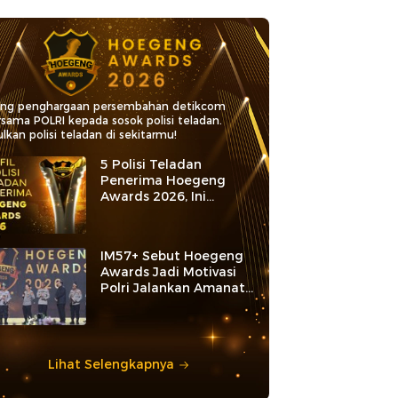
ang penghargaan persembahan detikcom
rsama POLRI kepada sosok polisi teladan.
lkan polisi teladan di sekitarmu!
5 Polisi Teladan
Penerima Hoegeng
Awards 2026, Ini
Kategori dan Kiprahnya
IM57+ Sebut Hoegeng
Awards Jadi Motivasi
Polri Jalankan Amanat
Konstitusi
Lihat Selengkapnya